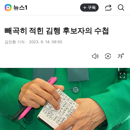
공유하기
통합검색
뉴스1
구독
빼곡히 적힌 김행 후보자의 수첩
김진환 기자
2023. 9. 14. 09:50
음성으로 듣기
번역 설정
글씨크기 조절하기
이미지 크게 보기