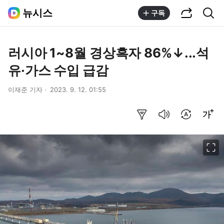
공유하기
통합검색
뉴시스
구독
러시아 1~8월 경상흑자 86%↓...석
유·가스 수입 급감
이재준 기자
2023. 9. 12. 01:55
요약보기
음성으로 듣기
번역 설정
글씨크기 조절하기
이미지 크게 보기