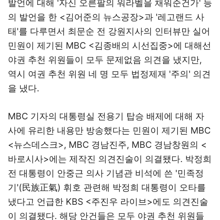
발언에 대해 '자신 오른팔의 워라벨을 채워준건가' 등
의 발언을 한 <김어준의 뉴스공장>과 '레고랜드 사
태'를 다루면서 최문순 전 강원지사의 인터뷰만 실어
민원이 제기된 MBC <김종배의 시선집중>에 대해선
야권 추천 위원들이 모두 문제없음 의견을 냈지만,
역시 여권 추천 위원 네 명 모두 법정제재 '주의' 의견
을 냈다.
MBC 기자의 대통령실 전용기 탑승 배제에 대해 자
사에 유리한 내용만 방송했다는 민원이 제기된 MBC
<뉴스데스크>, MBC 경남진주, MBC 경남창원의 <
바로시사>에는 제작진 의견진술이 의결됐다. 박정희
전 대통령이 안중근 의사 기념관 비석에 쓴 '민족정
기'(民族正氣) 휘호 관련해 박정희 대통령이 오타를
냈다고 언급한 KBS <주진우 라이브>에도 의견진술
이 의결됐다. 해당 안건들은 모두 야권 추천 위원들