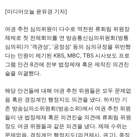
[미디어오늘
윤유경 기자
]
여권 추천 심의위원이 다수로 역전된 류희림 위원장
체제로 첫 전체회의를 연 방송통신심의위원회(방통
심의위)가 '객관성', '공정성' 등의 심의규정을 위반했
다는 민원이 제기된 KBS, MBC, TBS 시사보도 프로
그램 안건 8건에 전부 법정제재 혹은 제작진 의견진
술을 의결했다.
해당 안건들에 대해 야권 추천 위원들은 모두 문제없
음 혹은 경징계인 행정지도 의견을 냈다. 하지만 기
존 방송심의소위원회(방송소위)에서 여권 추천 위원
들이 낸 법정제재 혹은 의견진술 의견에 류희림 위원
장도 여권 위원들과 같은 의견을 냈다. 제재 수위는
문제없음, 경징계인 행정지도(의견제시, 권고), 중징