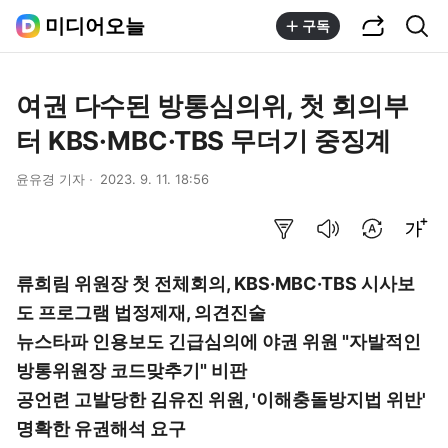
공유하기
통합검색
미디어오늘
구독
여권 다수된 방통심의위, 첫 회의부
터 KBS·MBC·TBS 무더기 중징계
윤유경 기자
2023. 9. 11. 18:56
요약보기
음성으로 듣기
번역 설정
글씨크기 조절하기
류희림 위원장 첫 전체회의, KBS·MBC·TBS 시사보
도 프로그램 법정제재, 의견진술
뉴스타파 인용보도 긴급심의에 야권 위원 "자발적인
방통위원장 코드맞추기" 비판
공언련 고발당한 김유진 위원, '이해충돌방지법 위반'
명확한 유권해석 요구