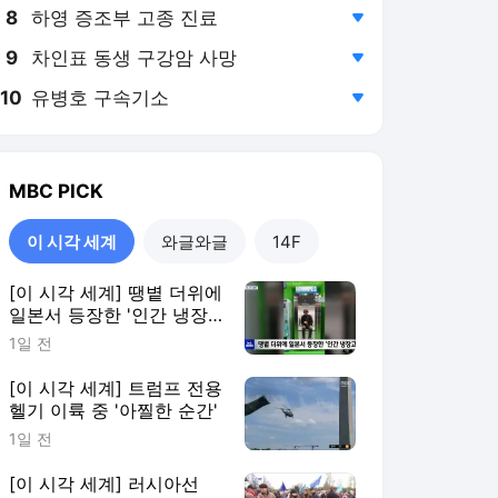
8
하영 증조부 고종 진료
,하락
9
차인표 동생 구강암 사망
,하락
10
유병호 구속기소
,하락
MBC
PICK
이 시각 세계
와글와글
14F
[이 시각 세계] 땡볕 더위에
일본서 등장한 '인간 냉장
고'
1일 전
[이 시각 세계] 트럼프 전용
헬기 이륙 중 '아찔한 순간'
1일 전
[이 시각 세계] 러시아선