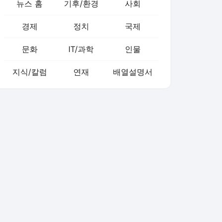
뉴스 홈
기후/환경
사회
경제
정치
국제
문화
IT/과학
인물
지식/칼럼
연재
배열설명서