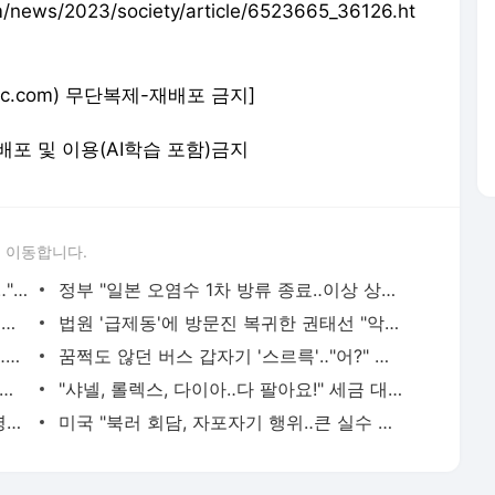
ews/2023/society/article/6523665_36126.ht
.imbc.com) 무단복제-재배포 금지]
 재배포 및 이용(AI학습 포함)금지
 이동합니다.
[단독] 8년 전 '홍범도함' 결정 이유 보니‥"독립운동사 재조명 기대"
정부 "일본 오염수 1차 방류 종료‥이상 상황은 없어"
민주당 "이재명, 내일 '쌍방울 의혹' 검찰 재출석"
법원 '급제동'에 방문진 복귀한 권태선 "악순환 끊겠다"‥방통위는 '발칵'
권익위, 선관위 불공정 채용 353건 적발‥인사 담당 28명 고발
꿈쩍도 않던 버스 갑자기 '스르륵'‥"어?" 하고 옆을 본 순간 기적이‥
곳에 몇십년 더 있어야 한다니‥" 구치소가 힘들고 괴롭다는 최원종
"샤넬, 롤렉스, 다이아‥다 팔아요!" 세금 대신 압류한 명품이 '우르르'
백두산 천지에 '괴생물?'‥'유영' 물체 동영상 포착
미국 "북러 회담, 자포자기 행위‥큰 실수 될 것"