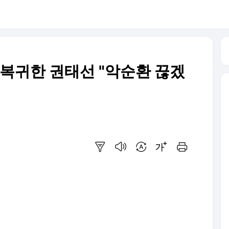
 복귀한 권태선 "악순환 끊겠
요약보기
음성으로 듣기
번역 설정
글씨크기 조절하기
인쇄하기