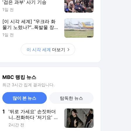
'검은 과부' 사기 기승
1일 전
[이 시각 세계] "우크라 화
물기 노렸나?"‥폭발물 장
착 드론 발견
1일 전
이 시각 세계
더보기
MBC 랭킹 뉴스
최근 3시간 집계 결과입니다.
많이 본 뉴스
탐독한 뉴스
1
'뒤로 가세요' 손짓하더
니‥전화하다 '저기요' 급
반전
2시간 전