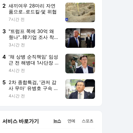
2
새끼여우 28마리 자연
품으로‥로드킬·덫 위협
7시간 전
3
"트럼프 쪽에 30억 왜
줬나"‥韓기업 조사 착수
'술렁'
3시간 전
4
'채 상병 순직책임' 임성
근 전 해병대 1사단장 2
심도 징역 3년
4시간 전
5
2차 종합특검, '관저 감
사 무마' 유병호 구속 기
소
4시간 전
서비스 바로가기
뉴스
연예
스포츠