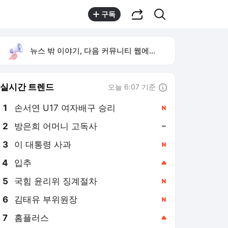
공유하기
검색
구독
뉴스 밖 이야기, 다음 커뮤니티 웹에서 보기
실시간 트렌드
오늘 6:07 기준
툴팁보기
1
손서연 U17 여자배구 승리
,신규
2
방은희 어머니 고독사
,유지
3
이 대통령 사과
,신규
4
입추
,상승
5
국힘 윤리위 징계절차
,신규
6
김태유 부위원장
,신규
7
홈플러스
,상승