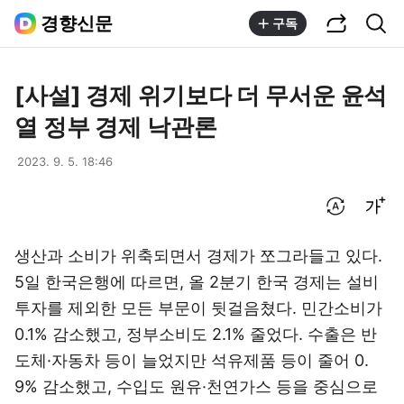
공유하기
통합검색
경향신문
구독
[사설] 경제 위기보다 더 무서운 윤석
열 정부 경제 낙관론
2023. 9. 5. 18:46
번역 설정
글씨크기 조절하기
생산과 소비가 위축되면서 경제가 쪼그라들고 있다.
5일 한국은행에 따르면, 올 2분기 한국 경제는 설비
투자를 제외한 모든 부문이 뒷걸음쳤다. 민간소비가
0.1% 감소했고, 정부소비도 2.1% 줄었다. 수출은 반
도체·자동차 등이 늘었지만 석유제품 등이 줄어 0.
9% 감소했고, 수입도 원유·천연가스 등을 중심으로