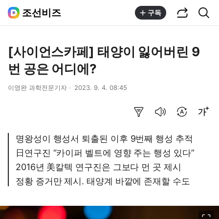
공유하기
통합검색
조선비즈
구독
[사이언스카페] 태양이 잃어버린 9
번 공은 어디에?
이영완 과학전문기자
2023. 9. 4. 08:45
요약보기
음성으로 듣기
번역 설정
글씨크기 조절하기
명왕성이 행성서 퇴출된 이후 9번째 행성 추적
日연구진 “카이퍼 벨트에 영향 주는 행성 있다”
2016년 美칼텍 연구진은 그보다 먼 곳 제시
정황 증거만 제시. 태양계 바깥에 존재할 수도
이미지 크게 보기