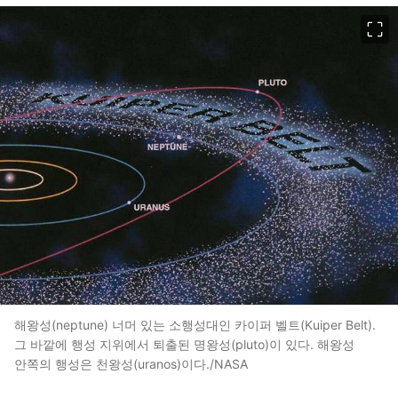
이미지 크게 보기
해왕성(neptune) 너머 있는 소행성대인 카이퍼 벨트(Kuiper Belt).
그 바깥에 행성 지위에서 퇴출된 명왕성(pluto)이 있다. 해왕성
안쪽의 행성은 천왕성(uranos)이다./NASA