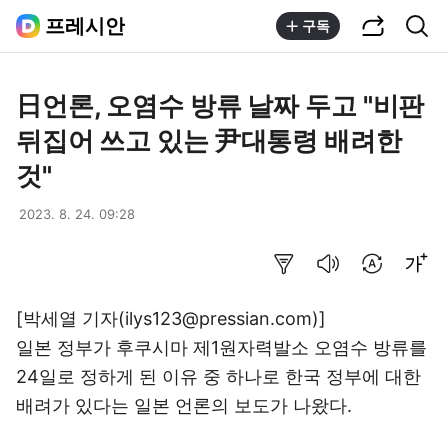
공유하기
통합검색
프레시안
구독
日언론, 오염수 방류 날짜 두고 "비판
뒤집어 쓰고 있는 尹대통령 배려한
것"
2023. 8. 24. 09:28
요약보기
음성으로 듣기
번역 설정
글씨크기 조절하기
[박세열 기자(ilys123@pressian.com)]
일본 정부가 후쿠시마 제1원자력발소 오염수 방류를
24일로 정하게 된 이유 중 하나로 한국 정부에 대한
배려가 있다는 일본 언론의 보도가 나왔다.