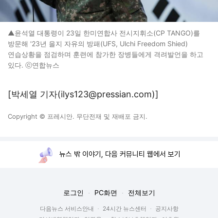
▲윤석열 대통령이 23일 한미연합사 전시지휘소(CP TANGO)를
방문해 '23년 을지 자유의 방패(UFS, Ulchi Freedom Shied)
연습상황을 점검하며 훈련에 참가한 장병들에게 격려발언을 하고
있다. ⓒ연합뉴스
[박세열 기자(ilys123@pressian.com)]
Copyright © 프레시안. 무단전재 및 재배포 금지.
뉴스 밖 이야기, 다음 커뮤니티 웹에서 보기
로그인
PC화면
전체보기
다음뉴스 서비스안내
24시간 뉴스센터
공지사항