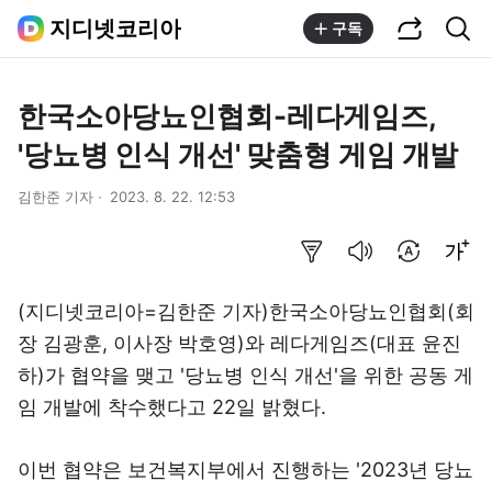
공유하기
통합검색
지디넷코리아
구독
한국소아당뇨인협회-레다게임즈,
'당뇨병 인식 개선' 맞춤형 게임 개발
김한준 기자
2023. 8. 22. 12:53
요약보기
음성으로 듣기
번역 설정
글씨크기 조절하기
(지디넷코리아=김한준 기자)한국소아당뇨인협회(회
장 김광훈, 이사장 박호영)와 레다게임즈(대표 윤진
하)가 협약을 맺고 '당뇨병 인식 개선'을 위한 공동 게
임 개발에 착수했다고 22일 밝혔다.
이번 협약은 보건복지부에서 진행하는 '2023년 당뇨