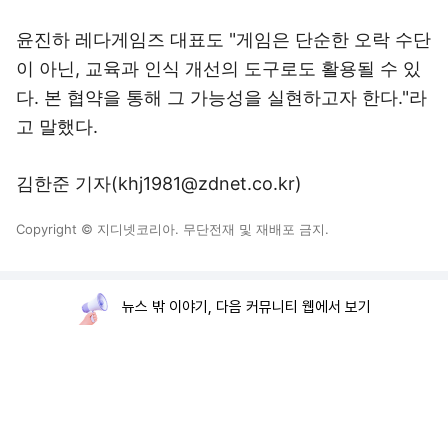
윤진하 레다게임즈 대표도 "게임은 단순한 오락 수단
이 아닌, 교육과 인식 개선의 도구로도 활용될 수 있
다. 본 협약을 통해 그 가능성을 실현하고자 한다."라
고 말했다.
김한준 기자(khj1981@zdnet.co.kr)
Copyright © 지디넷코리아. 무단전재 및 재배포 금지.
뉴스 밖 이야기, 다음 커뮤니티 웹에서 보기
로그인
PC화면
전체보기
다음뉴스 서비스안내
24시간 뉴스센터
공지사항
기사배열책임자 : 임광욱
청소년보호책임자 : 이호원