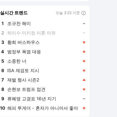
8
손현보 트럼프 접견
,신규
9
류혜영 고경표 16년 지기
,유지
10
해피 투게더 - 혼자가 아니어서 좋아
,신규
머니투데이
PICK
자살 줄어든 대한민국
중국 CXMT 쇼크
용산공원 주택공급
2026 세제개편안
증시 흔드는 3중 쏠림
[단독]SNS에 갇힌 아이
들…자살 늘어난 10대,
40%가 '대인관계' 호소
5시간 전