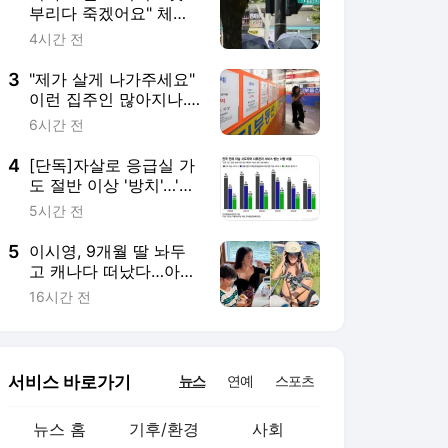
서비스 바로가기
뉴스
연예
스포츠
뉴스 홈
기후/환경
사회
경제
정치
국제
문화
IT/과학
인물
지식/칼럼
연재
배열설명서