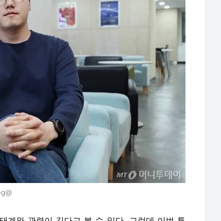
pg@
태계와 관련이 깊다고 볼 수 있다. 그런데 이번 투
동 일대 상가 밀집 지역)을 기반으로 하는 종합 외
 점이 눈길을 끈다.
 △향화정(한식) △올리브(베이커리카페) △황남
 △고도리(전통주점) 등 다양한 외식 브랜드를 운
만원으로 시작해 5년여 만에 황리단길 상권을 장악한
)·기생충처럼 한국 문화를 대표하는 K-푸드를 통해
 목표다.
바탕으로 한옥·카페 등 두더지프로젝트가 운영하는