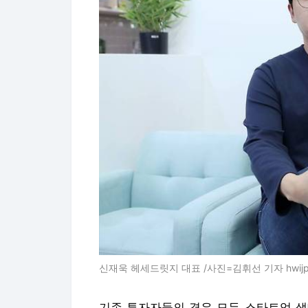
신재욱 헤세드릿지 대표 /사진=김휘선 기자 hwij
기존 투자자들의 경우 모두 스타트업 생
자에는 경북 경주 황리단길(황남동·사정
식 브랜드 기업 두더지프로젝트가 참여한
두더지프로젝트는 현재 △여도가주(일식)
샌드(제과) △황남우엉김밥 △경주약과방
영하고 있다.
이원중 대표는 2018년 자본금 5000
입지전적인 인물이다. BTS(방탄소년단
세계적인 외식 기업으로 발돋움하는 것이
이 대표는 헤세드릿지에 대한 투자를 