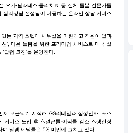
'달램 코칭'을 운영한다.
저 보급되기 시작해 GS리테일과 삼성전자, 포스
 서비스 도입 후 △결근률·이직률 감소 △생산성
나며 달램 이탈률은 5% 미만에 그치고 있다.
최대 규모의 스타트업 지원 기관 디캠프(은행권청년
지프로젝트는 달램 서비스의 성장세와 헤세드릿지의
다.
씨에프제2호, 박가영 스픽 전 한국 지사장, 김태
국지사 최고기술책임자(CTO), 황성현 퀀텀인사이트