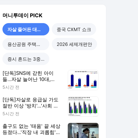
[단독]자살로 응급실 가도
절반 이상 '방치'…'사회 안
전망' 재설계해야
5시간 전
출구도 없는 '태움' 끝 세상
등졌다...'직장 내 괴롭힘'
더 위험한 이유
6시간 전
[단독]자살 사망자 수 줄었
지만…'대교 위 위험신호'
늘었다
6시간 전
자살 줄어든 대한민국
더보기
머니투데이 랭킹 뉴스
최근 3시간 집계 결과입니다.
많이 본 뉴스
탐독한 뉴스