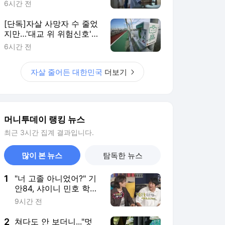
1
"너 고졸 아니었어?" 기
안84, 샤이니 민호 학력
에 '충격'
9시간 전
2
쳐다도 안 보더니..."멋
부리다 죽겠어요" 체면
버린 남성들, '양산' 쓴다
4시간 전
3
"제가 살게 나가주세요"
이런 집주인 많아지나...
전세난 커질 우려
6시간 전
4
[단독]자살로 응급실 가
도 절반 이상 '방치'…'사
회 안전망' 재설계해야
5시간 전
5
이시영, 9개월 딸 놔두
고 캐나다 떠났다…아들
과 '한달살이' 근황
16시간 전