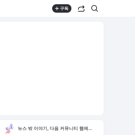
공유하기
검색
구독
뉴스 밖 이야기, 다음 커뮤니티 웹에서 보기
실시간 트렌드
오늘 3:22 기준
툴팁보기
1
조규찬 해이
,유지
2
하리수 미키정 이혼 이유
,유지
3
황희 버스하우스
,신규
4
범정부 폭염 대응
,신규
5
소중한 너
,신규
6
ISA 재검토 지시
,신규
7
재벌 형사 시즌2
,상승