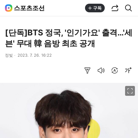
공유하기
통합검색
스포츠조선
구독
[단독]BTS 정국, '인기가요' 출격…'세
븐' 무대 韓 음방 최초 공개
정빛
2023. 7. 26. 16:22
요약보기
음성으로 듣기
번역 설정
글씨크기 조절하기
이미지 크게 보기