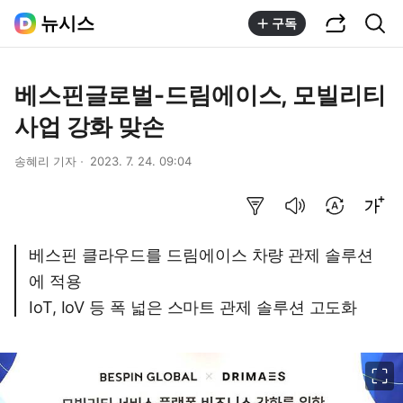
공유하기
통합검색
뉴시스
구독
베스핀글로벌-드림에이스, 모빌리티
사업 강화 맞손
송혜리 기자
2023. 7. 24. 09:04
요약보기
음성으로 듣기
번역 설정
글씨크기 조절하기
베스핀 클라우드를 드림에이스 차량 관제 솔루션
에 적용
IoT, IoV 등 폭 넓은 스마트 관제 솔루션 고도화
이미지 크게 보기