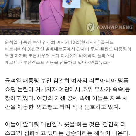
윤석열 대통령 부인 김건희 여사가 13일(현지시간) 폴란드
바르샤바의 영빈관인 벨베데르궁에서 안제이 두다 폴란드 대통령의
부인 아가타 코른하우저 두다 여사에게 바이바이 플라스틱
에코백과 부산엑스포 키링을 선물하고 있다.<연합뉴스>
윤석열 대통령 부인 김건희 여사의 리투아니아 명품
쇼핑 논란이 거세지자 여당에서 호위 무사가 속속 등
장하고 있다. 야당의 거센 공세 속에 이들은 자유 시
간을 이용한 '외교행보'라며 적극 엄호하고 있다.
이들이 앞다퉈 대변인 노릇을 하는 것은 '김건희 리
스크'가 심화하고 있다는 방증이라는 해석이 나온다.