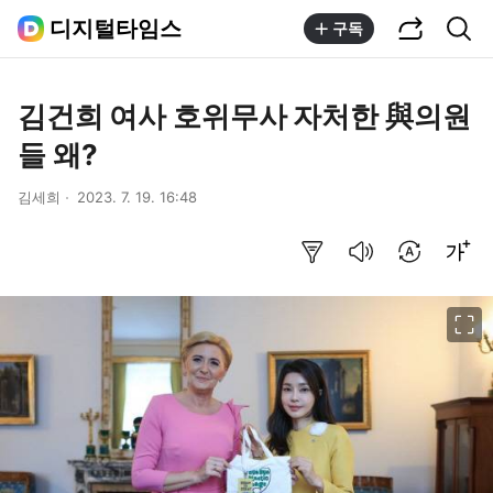
공유하기
통합검색
디지털타임스
구독
김건희 여사 호위무사 자처한 與의원
들 왜?
김세희
2023. 7. 19. 16:48
요약보기
음성으로 듣기
번역 설정
글씨크기 조절하기
이미지 크게 보기