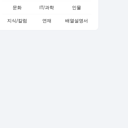
문화
IT/과학
인물
지식/칼럼
연재
배열설명서