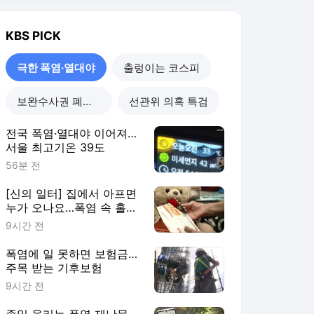
KBS
PICK
극한 폭염·열대야
출렁이는 코스피
보완수사권 폐지 진통
선관위 의혹 특검
전국 폭염·열대야 이어져…
서울 최고기온 39도
56분 전
[신의 일터] 집에서 아프면
누가 오나요…폭염 속 홀몸
환자들
9시간 전
폭염에 일 못하면 보험금…
주목 받는 기후보험
9시간 전
종일 울리는 폭염 재난문