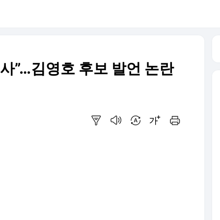
불사”…김영호 후보 발언 논란
요약보기
음성으로 듣기
번역 설정
글씨크기 조절하기
인쇄하기