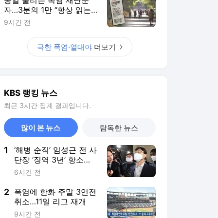
자…3분의 1만 “항상 읽는
다”
9시간 전
극한 폭염·열대야
더보기
KBS 랭킹 뉴스
최근 3시간 집계 결과입니다.
많이 본 뉴스
탐독한 뉴스
1
‘해병 순직’ 임성근 전 사
단장 ‘징역 3년’ 항소심
오늘 선고
6시간 전
2
폭염에 한화 주말 3연전
취소…11일 리그 재개
9시간 전