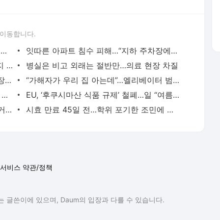
 이동합니다.
폭포처럼 쏟아지고, 바닥에서 솟구치고…곳곳에 폭우 피해
잇따른 아파트 침수 피해…“지하 주차장에선 빠른 대피”
비만 오면 범람하는 하천…“절대 산책하지 마세요”
병실은 비고 외래는 절반만…의료 현장 차질
[단독] 감사원, 김수현 전 청와대 정책실장 조사…특조국 투입에 ‘강압조사’ 논란도
“가해자가 우리 집 아는데”…엘리베이터 범죄 대부분 ‘집행유예’
변경안이 최적 노선이라지만…“지역주민 의견은 뒷전”
EU, ‘후쿠시마산 식품 규제’ 철폐…일 “여름 방류 변화 없어”
유승준 ‘비자 소송’ 7전 4승…법원 “발급 거부 취소하라”
시효 만료 45일 전…학위 포기한 조민에 검찰 “조사 방침”
서비스 약관/정책
 글쓴이에 있으며, Daum의 입장과 다를 수 있습니다.