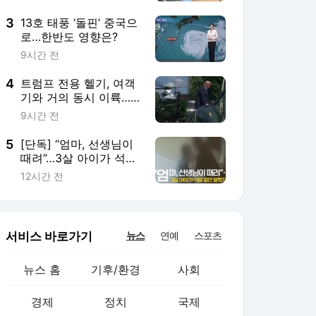
3
13호 태풍 ‘돌핀’ 중국으
로…한반도 영향은?
9시간 전
4
트럼프 전용 헬기, 여객
기와 거의 동시 이륙…
아슬아슬한 순간 포착
9시간 전
5
[단독] “엄마, 선생님이
때려”…3살 아이가 석달
동안 말했지만 [취재후]
12시간 전
서비스 바로가기
뉴스
연예
스포츠
뉴스 홈
기후/환경
사회
경제
정치
국제