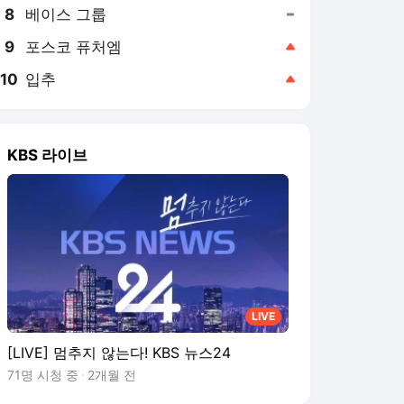
8
베이스 그룹
,유지
9
포스코 퓨처엠
,상승
10
입추
,상승
KBS 라이브
LIVE
[LIVE] 멈추지 않는다! KBS 뉴스24
71명 시청 중
2개월 전