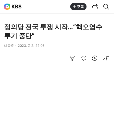
공유하기
통합검색
KBS
구독
정의당 전국 투쟁 시작…“핵오염수
투기 중단”
나종훈
2023. 7. 2. 22:05
요약보기
음성으로 듣기
번역 설정
글씨크기 조절하기