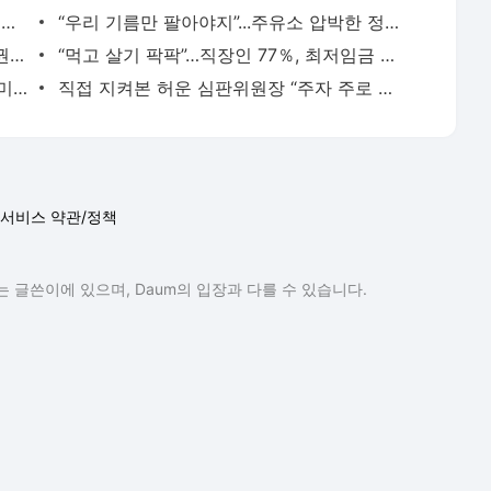
“아이 타고 있다”…버스진입로 막고 되레 소리지른 벤츠 차주 - 매일경제
“우리 기름만 팔아야지”...주유소 압박한 정유사, 법원 판단은 - 매일경제
집주인 보증금 안주고 잠수?...이젠 임차권등기로 애먹을 일 없어요 - 매일경제
“먹고 살기 팍팍”…직장인 77％, 최저임금 1만1000원 주장 - 매일경제
센척 다 하더니 망신살 뻗친 이 남자…이미지 타격 불가피한 푸틴 - 매일경제
직접 지켜본 허운 심판위원장 “주자 주로 막은 오지환 잘못 명백해, 황성빈 주루 방해 맞다.” -
서비스 약관/정책
 글쓴이에 있으며, Daum의 입장과 다를 수 있습니다.