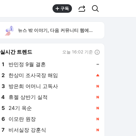
공유하기
검색
구독
뉴스 밖 이야기, 다음 커뮤니티 웹에서 보기
실시간 트렌드
오늘 16:02 기준
툴팁보기
1
반민정 9월 결혼
,유지
2
한상미 조사국장 해임
,상승
3
방은희 어머니 고독사
,신규
4
휴젤 상반기 실적
,신규
5
24기 옥순
,신규
6
이모란 원장
,신규
7
비서실장 강훈식
,신규