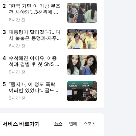
2
“한국 가면 이 가방 무조
건 사야돼”…3천원에 외
국인들 싹쓸이해 간다는
8시간 전
데
3
대통령이 달라졌다?…다
시 불붙은 동맹파·자주
파 대북정책 ‘기싸움’
6시간 전
4
수척해진 아이유, 이종
석과 결별 후 첫 SNS 게
시물 보니…
9시간 전
5
“쫄지마, 이 정도 폭락
여러번 있었다”…골드만
삭스 ‘코스피 따블’ 외친
9시간 전
이유
서비스 바로가기
뉴스
연예
스포츠