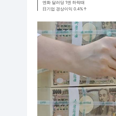
엔화 달러당 1엔 하락때
日기업 경상이익 0.4%↑