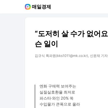
매일경제
“도저히 살 수가 없어요”
슨 일이
김규식 특파원(kks1011@mk.co.kr), 신윤재 기자(sh
엔화 구매력 보여주는
실질실효환율 최저로
파스타·와인 20% 쑥
수입물가 큰폭으로 올라