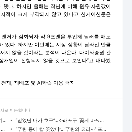
 했다. 하지만 올해는 작년에 비해 원유·자원값이
 지적이 크게 부각되지 않고 있다고 산케이신문은
월 엔저가 심화되자 약 9조엔을 투입해 달러를 매도
바 있다. 하지만 이번에는 시장 상황이 달라진 만큼
나서지 않을 것이라는 분석이 나온다. 다이와증권 관
시장개입이 진행되지 않을 것으로 보인다”고 내다봤
 무단 전재, 재배포 및 AI학습 이용 금지
론사로 이동합니다.
4인가구 하루 10시간 에어컨 작동, 月전기료 얼마 나오나 보니 - 매일경제
“믿었던 내가 호구”…소래포구 ‘꽃게 바꿔치기’ 또다시 논란 - 매일경제
하루만에 1천㎞ 진격했는데...일일천하로 끝난 러시아 반란군 - 매일경제
“푸틴 등에 칼 꽂았다”…‘푸틴의 요리사’ 프리고진, 돌연 왜 회군했나 - 매일경제