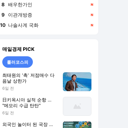
8
배우한가인
,신규
9
이관개방증
,신규
10
나솔사계 국화
,신규
매일경제
PICK
롤러코스피
최태원의 '촉' 저점매수 다
음날 상한가
6일 전
日키옥시아 실적 순항 …
"메모리 수급 탄탄"
6일 전
외국인 놀이터 된 국장 …