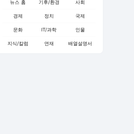
뉴스 홈
기후/환경
사회
경제
정치
국제
문화
IT/과학
인물
지식/칼럼
연재
배열설명서