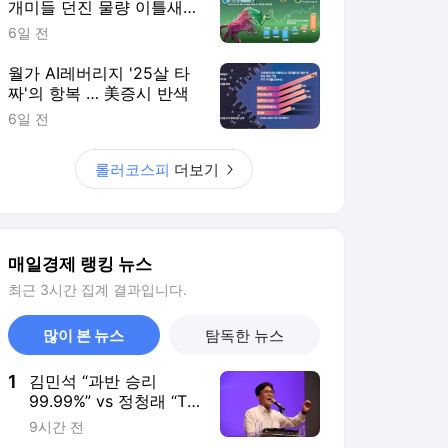
개미들 던진 물량 이틀새
8.5조 쓸어담아
6일 전
월가 AI레버리지 '25살 타
짜'의 항복 … 美증시 반색
6일 전
롤러코스피
더보기
매일경제 랭킹 뉴스
최근 3시간 집계 결과입니다.
많이 본 뉴스
탐독한 뉴스
1
김민석 “과반 승리
99.99%” vs 정청래 “TV
토론으로 게임 끝”
9시간 전