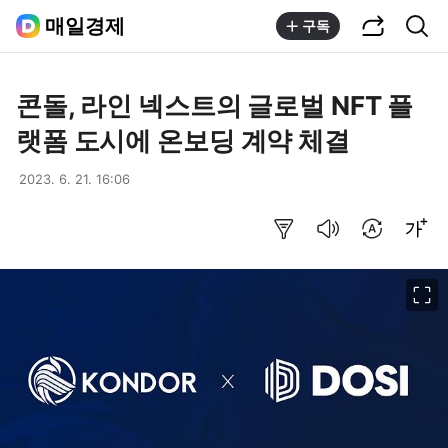
공유하기
통합검색
매일경제
구독
콘돌, 라인 넥스트의 글로벌 NFT 플
랫폼 도시에 온보딩 계약 체결
2023. 6. 21. 16:06
요약보기
음성으로 듣기
번역 설정
글씨크기 조절하기
이미지 크게 보기