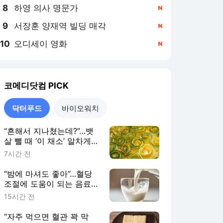
8
하영 의사 명문가
,신규
9
서장훈 양재역 빌딩 매각
,신규
10
오디세이 영화
,신규
코메디닷컴
PICK
닥터푸드
바이오워치
“흔해서 지나쳤는데?”…뱃
살 뺄 때 ‘이 채소’ 알차게
먹는 법
7시간 전
“밤에 마셔도 좋아”…혈당
조절에 도움이 되는 음료 6
가지
15시간 전
“자주 먹으면 혈관 꽉 막