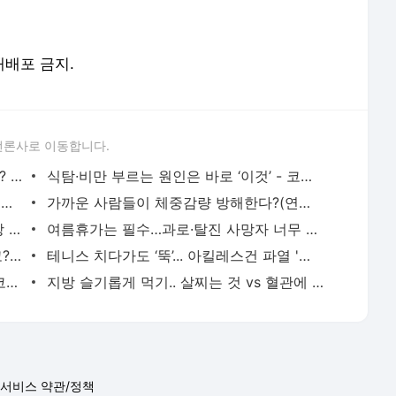
 재배포 금지.
언론사로 이동합니다.
근육 지키면서 살 빼는 효율 높은 식단은? - 코메디닷컴
식탐∙비만 부르는 원인은 바로 ‘이것’ - 코메디닷컴
수박·참외 자주 먹었더니, 몸속 염증·노폐물에 변화가? - 코메디닷컴
가까운 사람들이 체중감량 방해한다?(연구) - 코메디닷컴
항암, 항염증 작용 외에도...레몬즙의 건강 효과 4 - 코메디닷컴
여름휴가는 필수…과로·탈진 사망자 너무 많아 - 코메디닷컴
소화불량인줄 알았는데…심장마비였다고? - 코메디닷컴
테니스 치다가도 ‘뚝’... 아킬레스건 파열 '예방법' 있나? - 코메디닷컴
건강한 설탕, 나쁜 설탕 따로 있을까? - 코메디닷컴
지방 슬기롭게 먹기.. 살찌는 것 vs 혈관에 좋은 음식 - 코메디닷컴
서비스 약관/정책