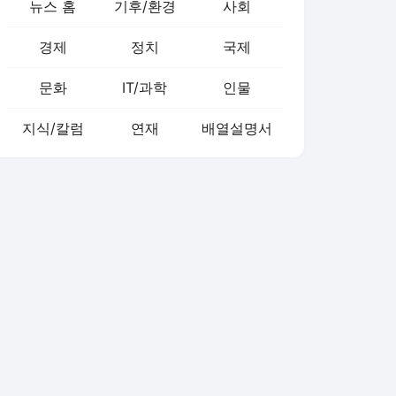
뉴스 홈
기후/환경
사회
경제
정치
국제
문화
IT/과학
인물
지식/칼럼
연재
배열설명서