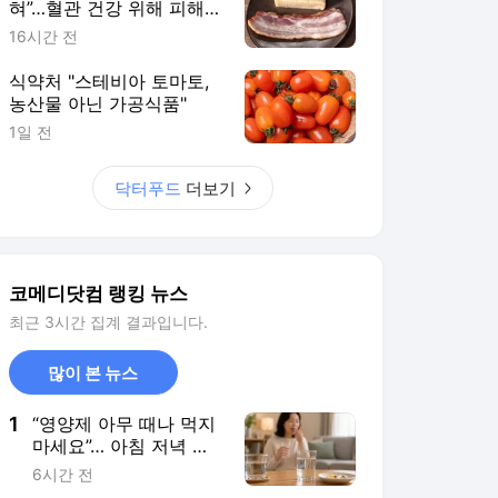
혀”…혈관 건강 위해 피해야
할 고지방 식품 5가지
16시간 전
식약처 "스테비아 토마토,
농산물 아닌 가공식품"
1일 전
닥터푸드
더보기
코메디닷컴 랭킹 뉴스
최근 3시간 집계 결과입니다.
많이 본 뉴스
1
“영양제 아무 때나 먹지
마세요”… 아침 저녁 따
로 있는 ‘골든타임’은?
6시간 전