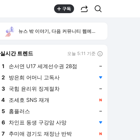
공유하기
검색
구독
뉴스 밖 이야기, 다음 커뮤니티 웹에서 보기
실시간 트렌드
오늘 5:11 기준
툴팁보기
1
손서연 U17 세계선수권 28점
,유지
2
방은희 어머니 고독사
,하락
4
조세호 SNS 재개
,신규
5
홈플러스
,유지
6
차인표 동생 구강암 사망
,하락
7
추미애 경기도 재정난 반박
,신규