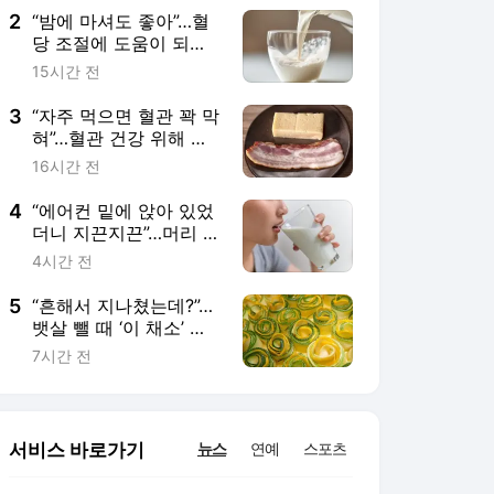
2
“밤에 마셔도 좋아”…혈
당 조절에 도움이 되는
음료 6가지
15시간 전
3
“자주 먹으면 혈관 꽉 막
혀”…혈관 건강 위해 피
해야 할 고지방 식품 5
16시간 전
가지
4
“에어컨 밑에 앉아 있었
더니 지끈지끈”…머리 아
플 때 마시면 좋은 7가
4시간 전
지 음료
5
“흔해서 지나쳤는데?”…
뱃살 뺄 때 ‘이 채소’ 알
차게 먹는 법
7시간 전
서비스 바로가기
뉴스
연예
스포츠