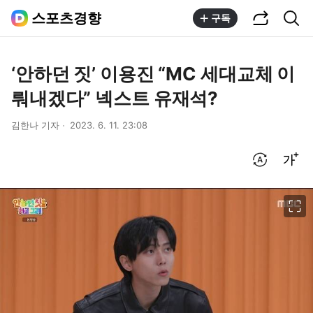
공유하기
통합검색
스포츠경향
구독
‘안하던 짓’ 이용진 “MC 세대교체 이
뤄내겠다” 넥스트 유재석?
김한나 기자
2023. 6. 11. 23:08
번역 설정
글씨크기 조절하기
이미지 크게 보기