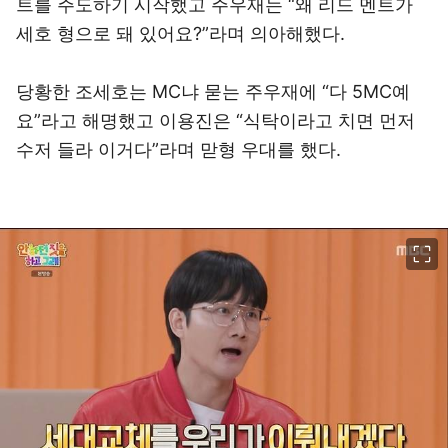
트를 주도하기 시작했고 주우재는 “왜 리드 멘트가
세호 형으로 돼 있어요?”라며 의아해했다.
당황한 조세호는 MC냐 묻는 주우재에 “다 5MC예
요”라고 해명했고 이용진은 “식탁이라고 치면 먼저
수저 들라 이거다”라며 맏형 우대를 했다.
이미지 크게 보기