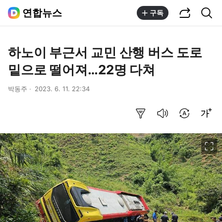
공유하기
통합검색
연합뉴스
구독
하노이 부근서 교민 산행 버스 도로
밑으로 떨어져…22명 다쳐
박동주
2023. 6. 11. 22:34
요약보기
음성으로 듣기
번역 설정
글씨크기 조절하기
이미지 크게 보기