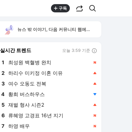
공유하기
검색
구독
뉴스 밖 이야기, 다음 커뮤니티 웹에서 보기
실시간 트렌드
오늘 3:59 기준
툴팁보기
1
최성원 백혈병 완치
,신규
2
하리수 미키정 이혼 이유
,상승
3
여수 오동도 전복
,상승
4
황희 버스하우스
,하락
5
재벌 형사 시즌2
,상승
6
류혜영 고경표 16년 지기
,신규
7
하영 배우
,신규