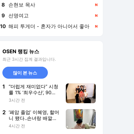
8
손현보 목사
,신규
9
선명여고
,신규
10
해피 투게더 - 혼자가 아니어서 좋아
,신규
OSEN 랭킹 뉴스
최근 3시간 집계 결과입니다.
많이 본 뉴스
1
“더럽게 재미없다” 시청
률 1% ‘최우수산’, 90도
사과 이어 추가연장 소
3시간 전
원 ‘마지막 몸부림’
2
‘폐암 졸업’ 이혜영, 할머
니 됐다..손녀랑 배깔고
누워 “사랑해”
4시간 전