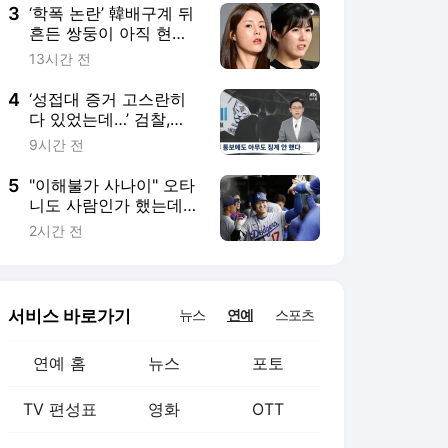
3
‘학폭 논란’ 韓배구계 뒤
흔든 쌍둥이 아직 현역
이다! 나란히 아제르바
13시간 전
이잔행→5년 만에 한솥
밥 확정
4
‘성접대 증거 고스란히
다 있었는데…’ 검찰,
2011년 축구협회 성접
9시간 전
대에 “증거 불충분’ 무혐
의 처분
5
"이해불가 사나이" 오타
니도 사람인가 했는데…
어느새 1위 등극, MVP
2시간 전
까지 집어삼키나
서비스 바로가기
뉴스
연예
스포츠
연예 홈
뉴스
포토
TV 편성표
영화
OTT