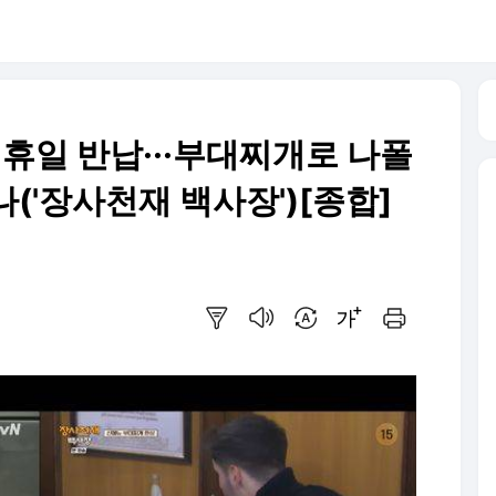
 휴일 반납···부대찌개로 나폴
('장사천재 백사장')[종합]
요약보기
음성으로 듣기
번역 설정
글씨크기 조절하기
인쇄하기