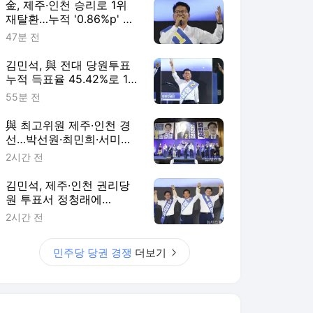
金, 제주·인천 승리로 1위
재탈환…누적 '0.86%p' 초
박빙에 호남 표심 주목
47분 전
김민석, 與 전대 당원투표
누적 득표율 45.42%로 1
위…'0.86%p차' 박빙 재역
55분 전
전(종합2보)
與 최고위원 제주·인천 경
선…박선원·최민희·서미화·
한민수·김용 순
2시간 전
김민석, 제주·인천 권리당
원 투표서 정청래에
5.67%p차 승리
2시간 전
민주당 당권 경쟁
더보기