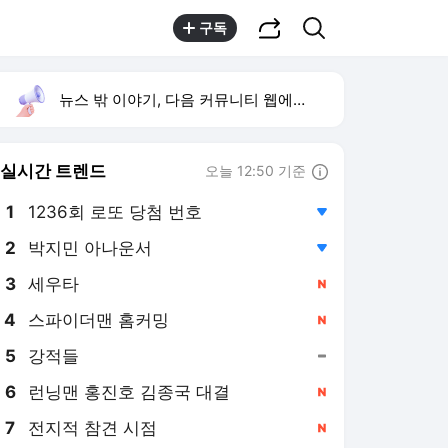
공유하기
검색
구독
뉴스 밖 이야기, 다음 커뮤니티 웹에서 보기
실시간 트렌드
오늘 12:50 기준
툴팁보기
1
1236회 로또 당첨 번호
,하락
2
박지민 아나운서
,하락
3
세우타
,신규
4
스파이더맨 홈커밍
,신규
5
강적들
,유지
6
런닝맨 홍진호 김종국 대결
,신규
7
전지적 참견 시점
,신규