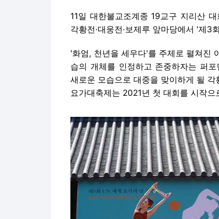
11일 대한불교조계종 19교구 지리산 
각황전·대웅전·보제루 앞마당에서 '제3회
'화엄, 천년을 세우다'를 주제로 펼쳐진
습의 개체를 인정하고 존중하자는 퍼포먼
새로운 모습으로 대중을 맞이하게 될 각황
요가대축제는 2021년 첫 대회를 시작으