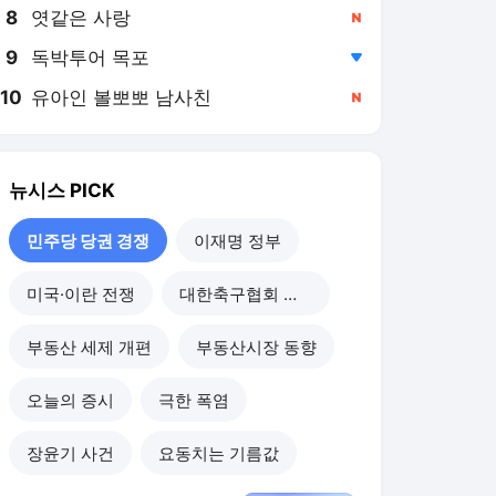
8
엿같은 사랑
,신규
9
독박투어 목포
,하락
10
유아인 볼뽀뽀 남사친
,신규
뉴시스
PICK
민주당 당권 경쟁
이재명 정부
미국·이란 전쟁
대한축구협회 개혁
부동산 세제 개편
부동산시장 동향
오늘의 증시
극한 폭염
장윤기 사건
요동치는 기름값