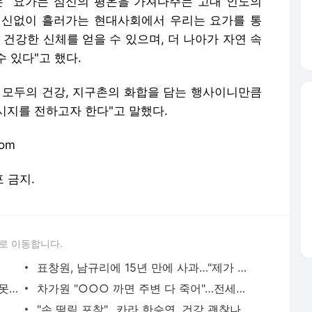
 "요가는 심신의 평온을 가져다주는 고대 인도의
정신없이 흘러가는 현대사회에서 우리는 요가를 통
 건강한 신체를 얻을 수 있으며, 더 나아가 자연 속
 있다"고 했다.
 모두의 건강, 지구촌의 화합을 담는 행사이니만큼
시지를 전하고자 한다"고 말했다.
com
포 금지.
로 이동합니다.
표창원, 남규리에 15년 만에 사과…"제가 틀렸습니다"
하리수 "미키정 보내주고 싶어 이혼…애 못 낳아 미안했다"
차가원 "○○○ 까면 주변 다 죽어"…전세금 미반환 속 녹취 폭로 파장
리센느 메이 "희망 안 보여 팀 떠날 생각…원이 덕에 참아"
"손 떨림 포착"…카라 한승연, 건강 괜찮나 팬들 '걱정'