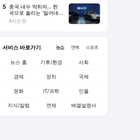
5
중국 내수 막히자… 한
국으로 쏠리는 '밀어내
기 수출' 공세[車이나 머
8시간 전
니 몰려온다①]
서비스 바로가기
뉴스
연예
스포츠
뉴스 홈
기후/환경
사회
경제
정치
국제
문화
IT/과학
인물
지식/칼럼
연재
배열설명서