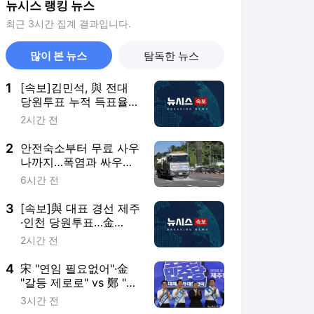
뉴시스 랭킹 뉴스
최근 3시간 집계 결과입니다.
많이 본 뉴스
탐독한 뉴스
1
[속보]김민석, 與 전대
당원투표 누적 득표율
45.42%로 1위… 정청래
2시간 전
44.56%
2
안전숙소부터 무료 사우
나까지…폭염과 싸우는
자치구들[구청25]
6시간 전
3
[속보]與 대표 경선 제주
·인천 당원투표…金
47.75%·鄭 42.08%·宋
2시간 전
10.17%
4
宋 "연임 필요없어"·金
"갈등 제로로" vs 鄭 "진
흙탕 사과해야"(종합)
3시간 전