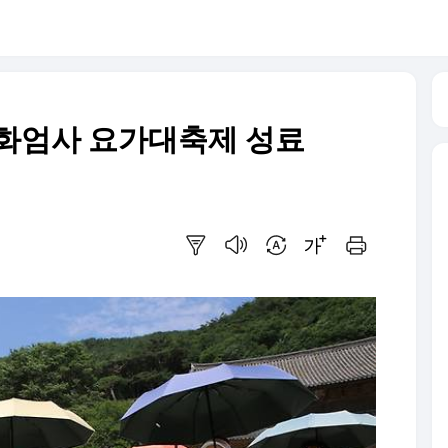
'…화엄사 요가대축제 성료
요약보기
음성으로 듣기
번역 설정
글씨크기 조절하기
인쇄하기