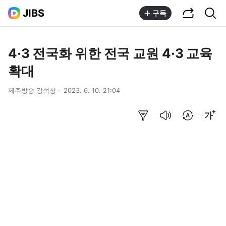
공유하기
통합검색
JIBS
구독
4·3 전국화 위한 전국 교원 4·3 교육
확대
제주방송 강석창
2023. 6. 10. 21:04
요약보기
음성으로 듣기
번역 설정
글씨크기 조절하기