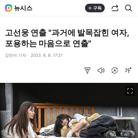
공유하기
통합검색
뉴시스
구독
고선웅 연출 "과거에 발목잡힌 여자,
포용하는 마음으로 연출"
강진아 기자
2023. 6. 8. 17:21
요약보기
음성으로 듣기
번역 설정
글씨크기 조절하기
이미지 크게 보기