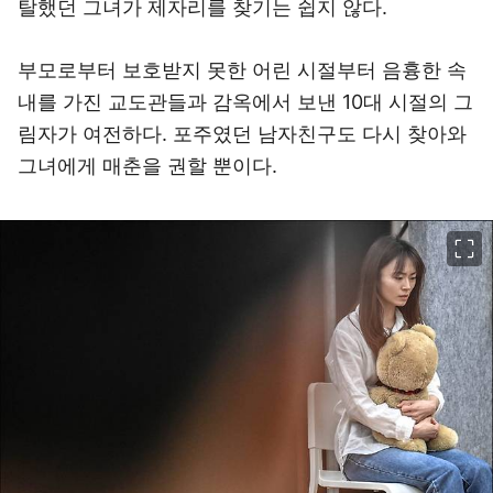
탈했던 그녀가 제자리를 찾기는 쉽지 않다.
부모로부터 보호받지 못한 어린 시절부터 음흉한 속
내를 가진 교도관들과 감옥에서 보낸 10대 시절의 그
림자가 여전하다. 포주였던 남자친구도 다시 찾아와
그녀에게 매춘을 권할 뿐이다.
이미지 크게 보기