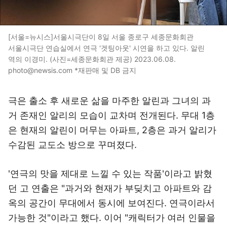
[서울=뉴시스]서울시극단이 8일 서울 종로구 세종문화회관
서울시극단 연습실에서 연극 '겟팅아웃' 시연을 하고 있다. 알린
역의 이경미. (사진=세종문화회관 제공) 2023.06.08.
photo@newsis.com *재판매 및 DB 금지
극은 출소 후 새로운 삶을 마주한 알린과 그녀의 과
거 존재인 알리의 모습이 교차며 전개된다. 무대 1층
은 현재의 알린이 머무는 아파트, 2층은 과거 알리가
수감된 교도소 방으로 꾸며졌다.
'연극의 맛을 제대로 느낄 수 있는 작품'이라고 밝혔
던 고 연출은 "과거와 현재가 부딪치고 아파트와 감
옥의 공간이 무대에서 동시에 보여진다. 연극이라서
가능한 것"이라고 했다. 이어 "캐릭터가 여러 인물을