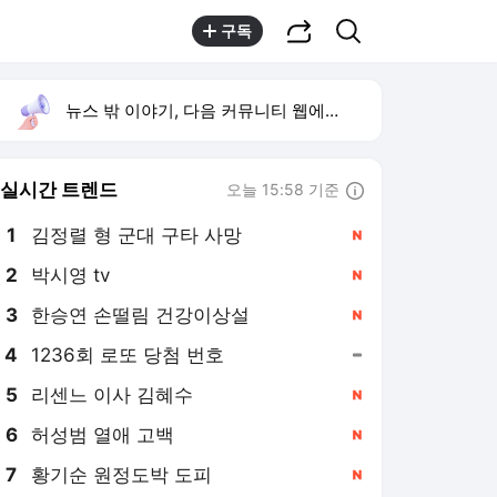
공유하기
검색
구독
뉴스 밖 이야기, 다음 커뮤니티 웹에서 보기
실시간 트렌드
오늘 15:58 기준
툴팁보기
1
김정렬 형 군대 구타 사망
,신규
2
박시영 tv
,신규
3
한승연 손떨림 건강이상설
,신규
4
1236회 로또 당첨 번호
,유지
5
리센느 이사 김혜수
,신규
6
허성범 열애 고백
,신규
7
황기순 원정도박 도피
,신규