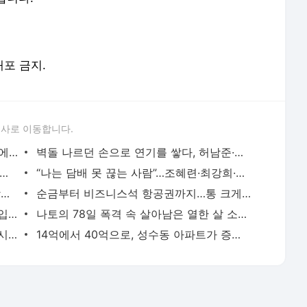
배포 금지.
론사로 이동합니다.
월 2억 버는 워킹맘 김지선, 죽음의 문턱에서 깨달은 멈춤의 미학
벽돌 나르던 손으로 연기를 쌓다, 허남준·안보현·이도현의 굳은살 기록
면 5개” 임지연부터 이소라까지, 톱스타들의 살 안 찌는 루틴
“나는 담배 못 끊는 사람”…조혜련·최강희·김동완이 금연에 성공한 이유
수백억 벌어 떠난 여행, 엄정화·김종국·장윤정이 마주한 진짜 성공
순금부터 비즈니스석 항공권까지…통 크게 스태프 챙긴 소지섭·아이유·김우빈
“때로는 비굴해져야 한다”, 35억 빌딩 매입한 권성준 셰프의 자산 증식법
나토의 78일 폭격 속 살아남은 열한 살 소년은 어떻게 세계 1위가 됐나
통장 잔고 230억원보다 값진 거처, 소녀시대 유리가 제주 촌동네를 택한 이유
14억에서 40억으로, 성수동 아파트가 증명한 남궁민의 27년 공식