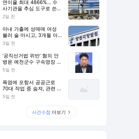
연이율 최대 4866%… 수
사기관을 추심 도구로 쓴
불법 대부업자 덜미 [사건
2일 전
수첩]
아내 가출에 성매매 여성
불러 술 마시고, 3개월 아
기 때려 숨지게 한 친부 [사
3일 전
건수첩]
‘공직선거법 위반’ 혐의 안
병윤 예천군수 구속영장 기
각 [사건수첩]
5일 전
폭염에 포항서 공공근로
70대 작업 중 숨져, 관련 사
업 전면 중단 [사건수첩]
5일 전
사건수첩
더보기