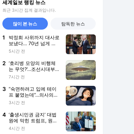
세계일보 랭킹 뉴스
최근 3시간 집계 결과입니다.
많이 본 뉴스
탐독한 뉴스
1
박정희 사위까지 대사로
보냈다… 70년 넘게 이
어진 ‘칠레 인연’
5시간 전
2
‘호리병 모양의 비행체
는 무엇?’…조선시대부터
현재까지, 한국서 목격
7시간 전
된 ‘UFO’
3
“숙면하려고 입에 테이
프 붙였는데”…의사의
‘위험성’ 경고
3시간 전
4
‘출생시민권 금지’ 대법
원에 막힌 트럼프, 원정
출산 차단 행정명령 서
4시간 전
명 [월드픽]