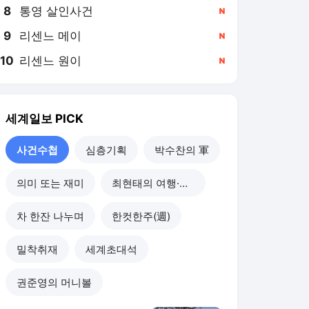
8
통영 살인사건
,신규
9
리센느 메이
,신규
10
리센느 원이
,신규
세계일보
PICK
사건수첩
심층기획
박수찬의 軍
의미 또는 재미
최현태의 여행·와인홀릭
차 한잔 나누며
한컷한주(週)
밀착취재
세계초대석
권준영의 머니볼