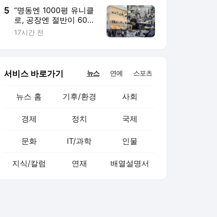
5
“명동엔 1000평 유니클
로, 공장엔 절반이 60
대”…K패션 ‘성장사다리’
17시간 전
흔들린다 [일상톡톡 플
러스]
서비스 바로가기
뉴스
연예
스포츠
뉴스 홈
기후/환경
사회
경제
정치
국제
문화
IT/과학
인물
지식/칼럼
연재
배열설명서