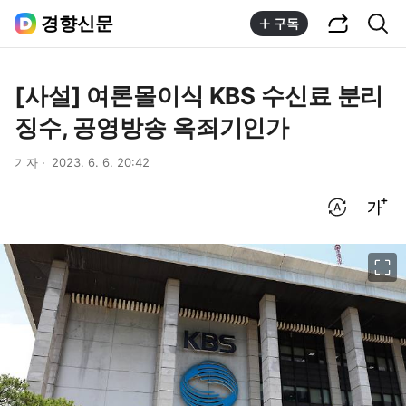
공유하기
통합검색
경향신문
구독
[사설] 여론몰이식 KBS 수신료 분리
징수, 공영방송 옥죄기인가
기자
2023. 6. 6. 20:42
번역 설정
글씨크기 조절하기
이미지 크게 보기