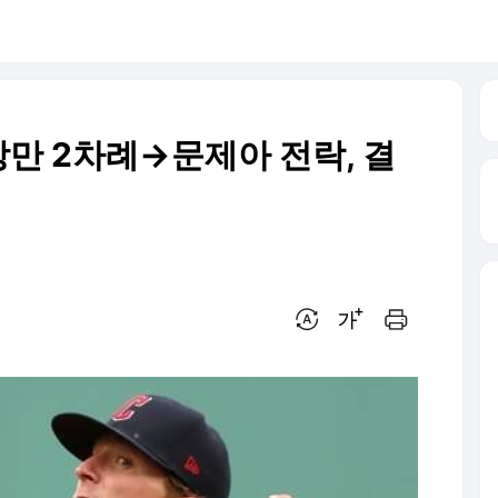
만 2차례→문제아 전락, 결
번역 설정
글씨크기 조절하기
인쇄하기