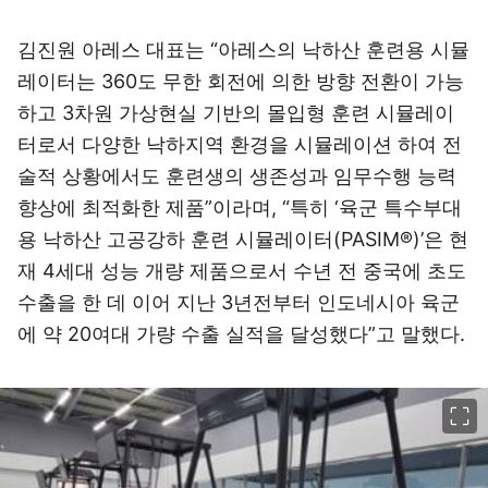
김진원 아레스 대표는 “아레스의 낙하산 훈련용 시뮬
레이터는 360도 무한 회전에 의한 방향 전환이 가능
하고 3차원 가상현실 기반의 몰입형 훈련 시뮬레이
터로서 다양한 낙하지역 환경을 시뮬레이션 하여 전
술적 상황에서도 훈련생의 생존성과 임무수행 능력
향상에 최적화한 제품”이라며, “특히 ‘육군 특수부대
용 낙하산 고공강하 훈련 시뮬레이터(PASIM®)’은 현
재 4세대 성능 개량 제품으로서 수년 전 중국에 초도
수출을 한 데 이어 지난 3년전부터 인도네시아 육군
에 약 20여대 가량 수출 실적을 달성했다”고 말했다.
이미지 크게 보기