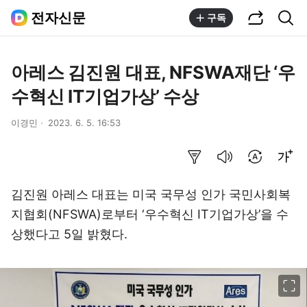
공유하기
통합검색
전자신문
구독
아레스 김진원 대표, NFSWA재단 ‘우
수혁신 IT기업가상’ 수상
이경민
2023. 6. 5. 16:53
요약보기
음성으로 듣기
번역 설정
글씨크기 조절하기
김진원 아레스 대표는 미국 국무성 인가 국민사회복
지협회(NFSWA)로부터 ‘우수혁신 IT기업가상’을 수
상했다고 5일 밝혔다.
이미지 크게 보기