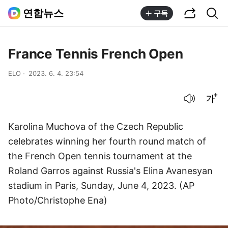
공유하기
통합검색
연합뉴스
구독
France Tennis French Open
ELO
2023. 6. 4. 23:54
음성으로 듣기
글씨크기 조절하기
Karolina Muchova of the Czech Republic
celebrates winning her fourth round match of
the French Open tennis tournament at the
Roland Garros against Russia's Elina Avanesyan
stadium in Paris, Sunday, June 4, 2023. (AP
Photo/Christophe Ena)