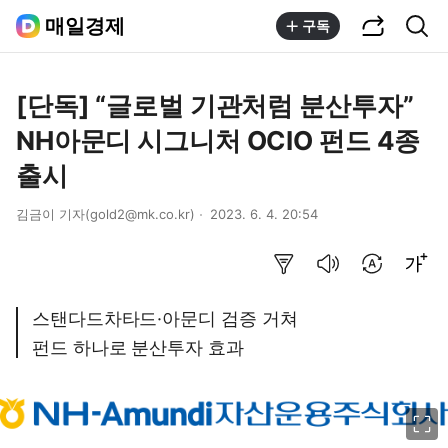
공유하기
통합검색
매일경제
구독
[단독] “글로벌 기관처럼 분산투자”
NH아문디 시그니처 OCIO 펀드 4종
출시
김금이 기자(gold2@mk.co.kr)
2023. 6. 4. 20:54
요약보기
음성으로 듣기
번역 설정
글씨크기 조절하기
스탠다드차타드·아문디 검증 거쳐
펀드 하나로 분산투자 효과
이미지 크게 보기