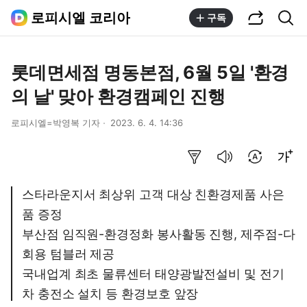
공유하기
통합검색
로피시엘 코리아
구독
롯데면세점 명동본점, 6월 5일 '환경
의 날' 맞아 환경캠페인 진행
로피시엘=박영복 기자
2023. 6. 4. 14:36
요약보기
음성으로 듣기
번역 설정
글씨크기 조절하기
스타라운지서 최상위 고객 대상 친환경제품 사은
품 증정
부산점 임직원-환경정화 봉사활동 진행, 제주점-다
회용 텀블러 제공
국내업계 최초 물류센터 태양광발전설비 및 전기
차 충전소 설치 등 환경보호 앞장