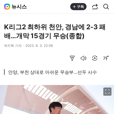
공유하기
통합검색
뉴시스
구독
K리그2 최하위 천안, 경남에 2-3 패
배…개막 15경기 무승(종합)
박지혁 기자
2023. 6. 3. 22:06
요약보기
음성으로 듣기
번역 설정
글씨크기 조절하기
안양, 부천 상대로 아쉬운 무승부…선두 사수
이미지 크게 보기