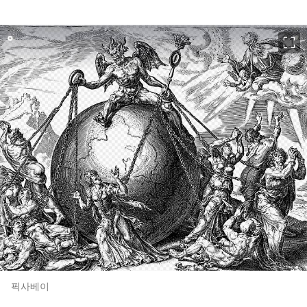
이미지 크게 보기
픽사베이