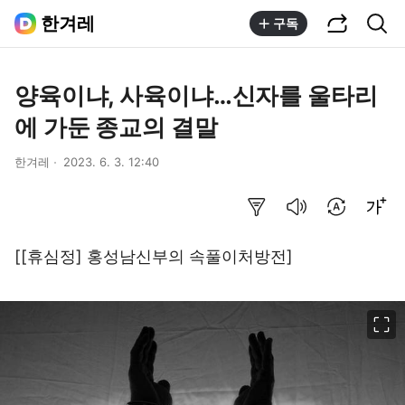
공유하기
통합검색
한겨레
구독
양육이냐, 사육이냐…신자를 울타리
에 가둔 종교의 결말
한겨레
2023. 6. 3. 12:40
요약보기
음성으로 듣기
번역 설정
글씨크기 조절하기
[[휴심정] 홍성남신부의 속풀이처방전]
이미지 크게 보기