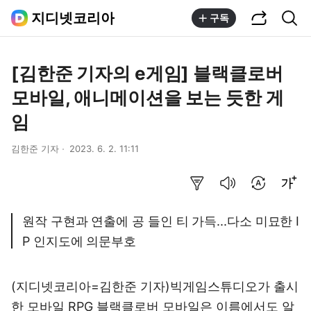
공유하기
통합검색
지디넷코리아
구독
[김한준 기자의 e게임] 블랙클로버
모바일, 애니메이션을 보는 듯한 게
임
김한준 기자
2023. 6. 2. 11:11
요약보기
음성으로 듣기
번역 설정
글씨크기 조절하기
원작 구현과 연출에 공 들인 티 가득...다소 미묘한 I
P 인지도에 의문부호
(지디넷코리아=김한준 기자)빅게임스튜디오가 출시
한 모바일 RPG 블랙클로버 모바일은 이름에서도 알