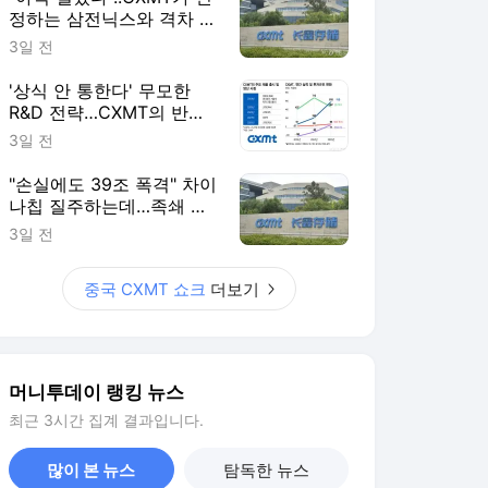
정하는 삼전닉스와 격차 들
여다보니
3일 전
'상식 안 통한다' 무모한
R&D 전략…CXMT의 반도
체 축지법
3일 전
"손실에도 39조 폭격" 차이
나칩 질주하는데…족쇄 찬
'삼전닉스' 탄식
3일 전
중국 CXMT 쇼크
더보기
머니투데이 랭킹 뉴스
최근 3시간 집계 결과입니다.
많이 본 뉴스
탐독한 뉴스