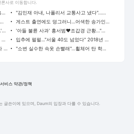
언론사로 이동합니다.
이효리 "난 ○○○와 결혼할…" 화사 "김흥국이요?" - 머니투데이
"김민재 아내, 나폴리서 교통사고 냈다"…피해 남성 병원 이송 - 머니투데이
, WBC 술판 다음날…"8강 가야 회식, 눈치 보여" 재조명 - 머니투데이
게스트 출연에도 덩그러니…어색한 송가인 '헛웃음' - 머니투데이
'아옳이와 이혼' 서주원, 식당 홍보 재개…'불륜 장소' 지목된 그곳 - 머니투데이
'아들 불륜 사과' 홍서범♥조갑경 근황…"하나 되기로" 지인과 '활짝' - 머니투데이
"외벽 테라스, 통째로 떨어져"...송도 신축 아파트 '아찔 사고' - 머니투데이
입추에 펄펄..."서울 40도 넘었다" 2018년 이후 처음 - 머니투데이
"죽여줄게"...횡단보도 실랑이 끝에 보행자 들이받은 운전자 - 머니투데이
"소변 실수한 속옷 손빨래"…휠체어 탄 학생 챙긴 공익, 김규원이었다 - 머니투데이
서비스 약관/정책
 글쓴이에 있으며, Daum의 입장과 다를 수 있습니다.