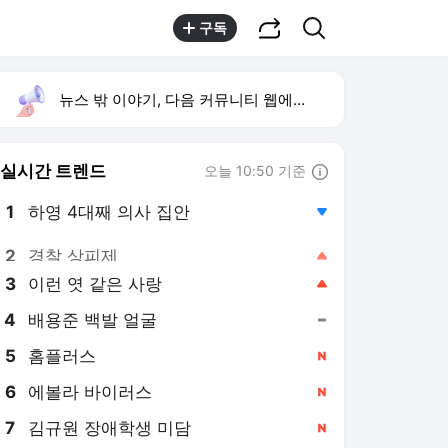
공유하기
검색
구독
뉴스 밖 이야기, 다음 커뮤니티 웹에서 보기
실시간 트렌드
오늘 10:50 기준
툴팁보기
1
하영 4대째 의사 집안
,하락
2
경찰 상피제
,상승
3
이런 엿 같은 사랑
,상승
4
배용준 백발 얼굴
,유지
5
홈플러스
,신규
6
에볼라 바이러스
,신규
7
김규원 장애학생 미담
,신규