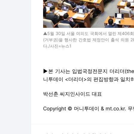
▲5월 30일 서울 여의도 국회에서 열린 제40
(거부권)을 행사한 간호법 제정안이 출석 의원 289
다./사진=뉴스1
▶본 기사는 입법국정전문지 더리더(the 
니투데이 <더리더>의 편집방향과 일치하
박선춘 씨지인사이드 대표
Copyright © 머니투데이 & mt.co.kr