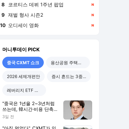
8
코르티스 데뷔 1주년 팝업
,신규
9
재벌 형사 시즌2
,신규
10
오디세이 영화
,신규
머니투데이
PICK
중국 CXMT 쇼크
용산공원 주택공급
2026 세제개편안
증시 흔드는 3중 쏠림
레버리지 ETF 해법은
"중국은 1년을 2~3년처럼
쓰는데, 韓시간·비용 단축
할 정책 시급"
3일 전
"아직 멀었다"..CXMT가 인