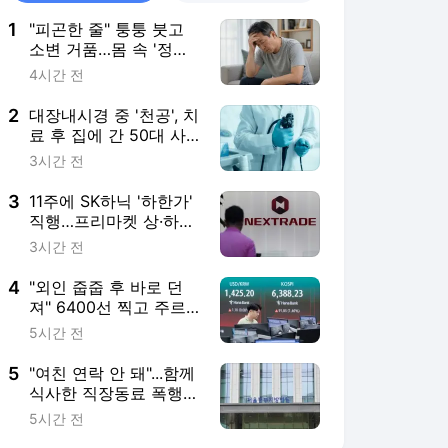
1
"피곤한 줄" 퉁퉁 붓고
소변 거품…몸 속 '정수
기' 망가진 신호였다
4시간 전
2
대장내시경 중 '천공', 치
료 후 집에 간 50대 사
망..."의사 집유" 이유는
3시간 전
3
11주에 SK하닉 '하한가'
직행…프리마켓 상·하한
가 주문, 한달간 금지
3시간 전
4
"외인 줍줍 후 바로 던
져" 6400선 찍고 주르
륵...'장투'의 조건은
5시간 전
5
"여친 연락 안 돼"...함께
식사한 직장동료 폭행한
30대 '집유'
5시간 전