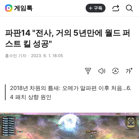
공유하기
통합검색
게임톡
구독
파판14 "전사, 거의 5년만에 월드 퍼
스트 킬 성공"
홍수민 기자
2023. 6. 1. 18:05
요약보기
음성으로 듣기
번역 설정
글씨크기 조절하기
2018년 차원의 틈새: 오메가 알파편 이후 처음…6.
4 패치 상향 원인
이미지 크게 보기