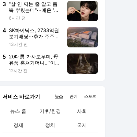
3
"살 안 찌는 줄 알고 듬
뿍 뿌렸는데"⋯매운 '이
양념', 자주 먹으면 혈당·
6시간 전
혈압 '비상' [헬스+]
4
SK하이닉스, 2733억원
분기배당⋯추가 주주환
원안 3분기 발표
13시간 전
5
20대男 가사도우미, 母
유품 훔쳐가더니…"이미
녹여버려"
12시간 전
서비스 바로가기
뉴스
연예
스포츠
뉴스 홈
기후/환경
사회
경제
정치
국제