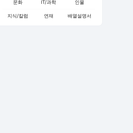
문화
IT/과학
인물
지식/칼럼
연재
배열설명서