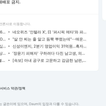
 재배포 금지.
언론사로 이동합니다.
네오위즈, 'P의 거짓' 오프라인 쇼케이스 6월 9일 개최 예고
네오위즈 '인텔라 X', 日 '퍼시픽 메타'와 파트너십
[겜별사] 익숙한 맛 그 자체…한국형 MMORPG '킹덤2: 타오르는 전장
"살 안 찌는 줄 알고 듬뿍 뿌렸는데"⋯매운 '이 양념', 자주 먹으면 혈당·혈압 '비상' [헬스+]
[결혼과 이혼] "호텔서 다른 남자와 스킨십"⋯시누 불륜 얘기에 "입 다물라"는 남편
신성이엔지, 2분기 영업이익 31억원…흑자전환
[속보] 美 7월 '고용충격'…8.3만 증가 예상했는데 2.3만 감소
'장윤기 피해자' 구하려다 다친 남고생, 의상자 인정…국가 지원
조폭 수용자에 7000만원 받고…햄버거·불닭 건넨 교도관
[속보] 아내 공구로 고문하고 감금한 남편, 구속…"도주 우려"
서비스 약관/정책
 글쓴이에 있으며, Daum의 입장과 다를 수 있습니다.