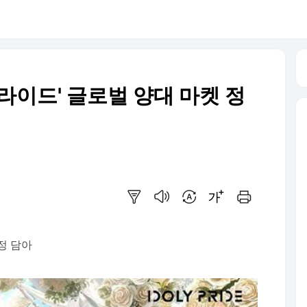
라이드' 글로벌 양대 마켓 정
요약보기
음성으로 듣기
번역 설정
글씨크기 조절하기
인쇄하기
정 담아