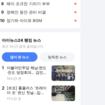
8
해이 조규찬 기러기 부부
,신규
9
정해인 동안 관리 비결
,신규
10
장기하 아이유 BGM
,신규
아이뉴스24 랭킹 뉴스
최근 3시간 집계 결과입니다.
많이 본 뉴스
탐독한 뉴스
1
더불어민주당 해남·완도
·진도 당정회의… 김민석
당대표 후보·지도부 후
10시간 전
보군 대거 집결
2
[르포] 홈플러스 '트레이
더 조' 변신 첫날…입고
율 30%에 진열대 '텅'
17시간 전