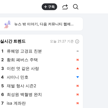
공유하기
검색
구독
뉴스 밖 이야기, 다음 커뮤니티 웹에서 보기
실시간 트렌드
오늘 21:27 기준
툴팁보기
1
류혜영 고경표 친분
,유지
2
황희 폐버스 주택
,신규
3
이런 엿 같은 사랑
,상승
4
샤이니 민호
,하락
5
재벌 형사 시즌2
,신규
6
최성원 백혈병 완치
,신규
7
isa 계좌란
,신규