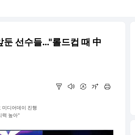
 앞둔 선수들…"롤드컵 때 中
요약보기
음성으로 듣기
번역 설정
글씨크기 조절하기
인쇄하기
고 미디어데이 진행
리력 높아"