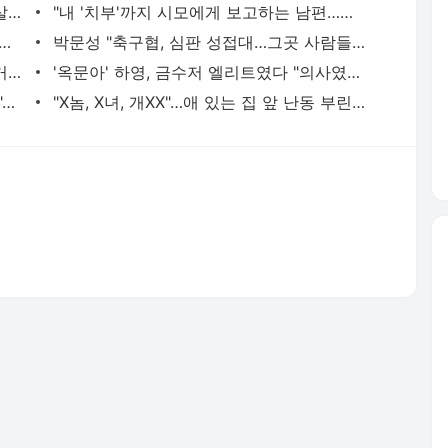
"이혼한 여사친은 생명의 은인…한집서 살게 해달라" 남편 요구에 '절망'
"내 '치부'까지 시모에게 보고하는 남편…집이 감옥 같다" 아내 고통
 절친이 전신 먹물 문신, 해외 도피 준비"…예비 신부 '혼란'
박문성 "축구협, 심판 성접대…그곳 사람들 얼마나 천박한지 보여준 것"
"핫팬츠·오프숄더도 되나?"…출근 복장 '거슬려' vs '괜찮아' 의견 분분
'옥문아' 하영, 금수저 엘리트였다 "의사였던 증조부께서 고종 황제 진료했다"
"버스 청소 이 정도로 한다고? 눈물 난다"…몸 밀어 넣은 노동자 '감동'
"X놈, X녀, 개XX"…애 있는 집 앞 난동 부린 여성, 속옷까지 훌러덩[영상]
서비스 약관/정책
 글쓴이에 있으며, Daum의 입장과 다를 수 있습니다.