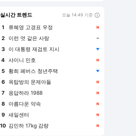
6
옥탑방의 문제아들
,신규
7
응답하라 1988
,신규
8
아름다운 약속
,신규
9
새일센터
,신규
10
김민하 17kg 감량
,신규
뉴스1
PICK
세상만사
역사&오늘
롤러코스피
美-이란 종전협상
오늘의 사건사고
이재명 시대
지구촌 화제의 뉴스
러시아-우크라 전쟁