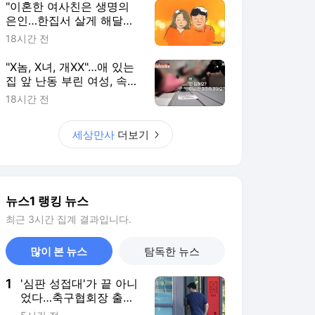
뉴스1 랭킹 뉴스
최근 3시간 집계 결과입니다.
많이 본 뉴스
탐독한 뉴스
1
'심판 성접대'가 끝 아니
었다…축구협회장 출장
에 부인 3회 동반 '펑펑'
5시간 전
2
李대통령, 오세훈 용산
공원 반대에 "독불장군
처럼 못해…서울시와 협
2시간 전
의하라"
3
[속보] 李대통령 주재 '2
차 부동산 점검회의' 6
시간만에 종료
3시간 전
4
태국 학교서 14세 학생
총기 난사, 조부모·교직