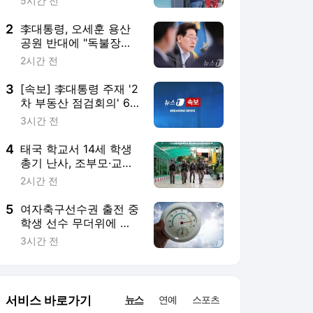
원 7명 살해(종합2보)
2시간 전
5
여자축구선수권 출전 중
학생 선수 무더위에 탈
진…킥오프 1시간 연기
3시간 전
서비스 바로가기
뉴스
연예
스포츠
뉴스 홈
기후/환경
사회
경제
정치
국제
문화
IT/과학
인물
지식/칼럼
연재
배열설명서