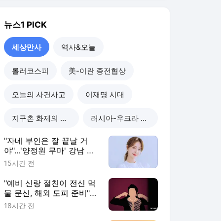
"자네 부인은 잘 끝날 거
야"…'양정원 무마' 강남 경
찰, 다른 돈도 받은 정황
15시간 전
"예비 신랑 절친이 전신 먹
물 문신, 해외 도피 준비"…
예비 신부 '혼란'
18시간 전
"이혼한 여사친은 생명의
은인…한집서 살게 해달라"
남편 요구에 '절망'
18시간 전
"X놈, X녀, 개XX"…애 있는
집 앞 난동 부린 여성, 속옷
까지 훌러덩[영상]
18시간 전
세상만사
더보기