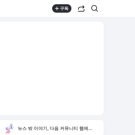
공유하기
검색
구독
뉴스 밖 이야기, 다음 커뮤니티 웹에서 보기
실시간 트렌드
오늘 14:49 기준
툴팁보기
1
류혜영 고경표 우정
,신규
2
이런 엿 같은 사랑
,유지
3
이 대통령 재검토 지시
,하락
4
샤이니 민호
,신규
5
황희 폐버스 청년주택
,하락