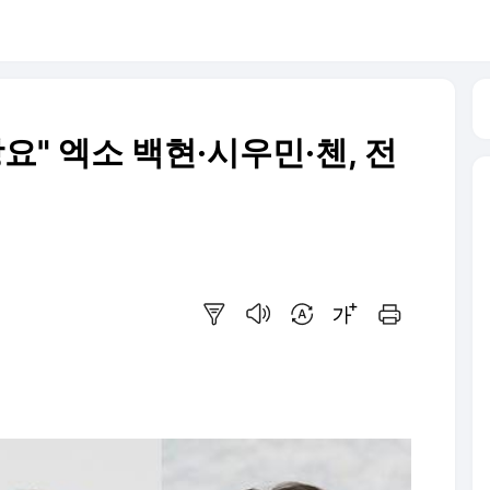
강요" 엑소 백현·시우민·첸, 전
요약보기
음성으로 듣기
번역 설정
글씨크기 조절하기
인쇄하기