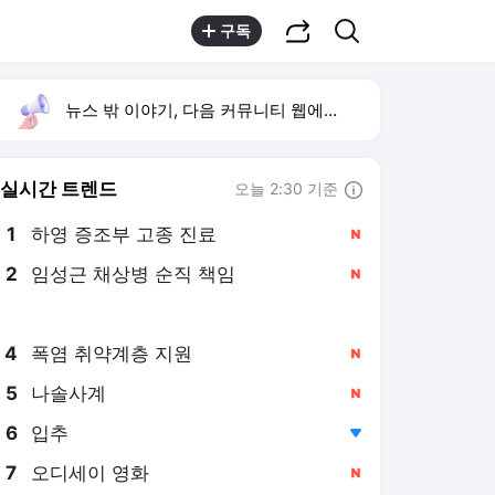
공유하기
검색
구독
뉴스 밖 이야기, 다음 커뮤니티 웹에서 보기
실시간 트렌드
오늘 2:30 기준
툴팁보기
1
하영 증조부 고종 진료
,신규
2
임성근 채상병 순직 책임
,신규
3
전세사기 피해자 4만명
,신규
4
폭염 취약계층 지원
,신규
5
나솔사계
,신규
6
입추
,하락
7
오디세이 영화
,신규