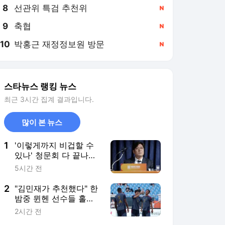
8
선관위 특검 추천위
,신규
9
축협
,신규
10
박홍근 재정정보원 방문
,신규
스타뉴스 랭킹 뉴스
최근 3시간 집계 결과입니다.
많이 본 뉴스
1
'이렇게까지 비겁할 수
있나' 청문회 다 끝나니
슬그머니 등장한 이임생
5시간 전
2
"김민재가 추천했다" 한
밤중 뮌헨 선수들 홀린
'K-야식'... '한국식 치킨'
2시간 전
배달에 독일 언론도 관