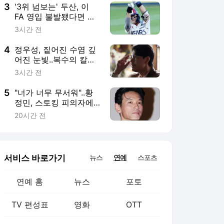
심 "합리적 선택"
3
'3위 넘보는' 두산, 이
FA 영입 불발됐다면 어
쩔 뻔했나... 사령탑도 찬
3시간 전
사 "1회 그 수비 하나 때
문에 곽빈이 6회까지 던
4
정우성, 짙어진 수염 깊
졌다"
어진 눈빛..복수의 칼날
갈았다 [메이드인 코리
3시간 전
아 시즌2]
5
"너가 너무 무서워"..황
정민, 스토킹 피의자에
62번 먼저 전화 건 이유
20시간 전
[스타이슈]
서비스 바로가기
뉴스
연예
스포츠
연예 홈
뉴스
포토
TV 편성표
영화
OTT