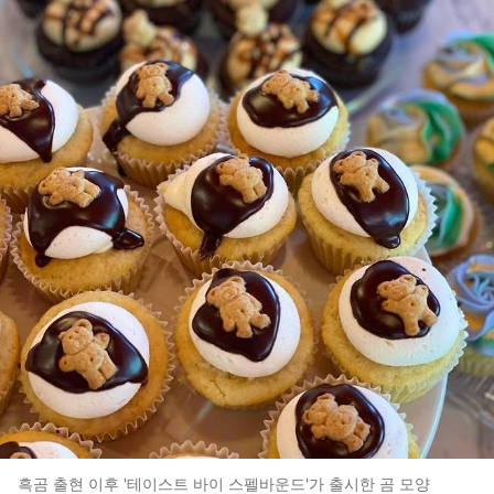
흑곰 출현 이후 '테이스트 바이 스펠바운드'가 출시한 곰 모양