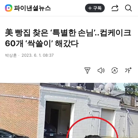
공유하기
통합검색
파이낸셜뉴스
구독
美 빵집 찾은 ‘특별한 손님’..컵케이크
60개 ‘싹쓸이’ 해갔다
박상훈
2023. 6. 1. 08:37
요약보기
음성으로 듣기
번역 설정
글씨크기 조절하기
이미지 크게 보기