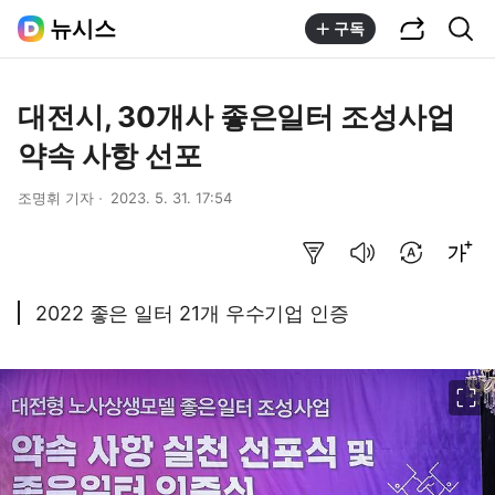
공유하기
통합검색
뉴시스
구독
대전시, 30개사 좋은일터 조성사업
약속 사항 선포
조명휘 기자
2023. 5. 31. 17:54
요약보기
음성으로 듣기
번역 설정
글씨크기 조절하기
2022 좋은 일터 21개 우수기업 인증
이미지 크게 보기