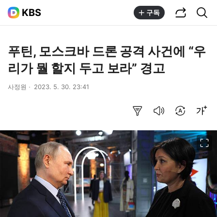
공유하기
통합검색
KBS
구독
푸틴, 모스크바 드론 공격 사건에 “우
리가 뭘 할지 두고 보라” 경고
사정원
2023. 5. 30. 23:41
요약보기
음성으로 듣기
번역 설정
글씨크기 조절하기
이미지 크게 보기