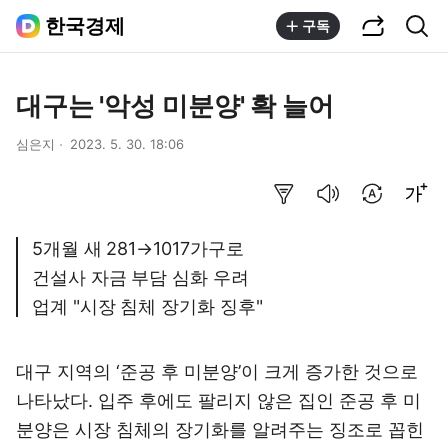
공유하기
통합검색
한국경제
구독
대구는 '악성 미분양' 확 늘어
심은지
2023. 5. 30. 18:06
요약보기
음성으로 듣기
번역 설정
글씨크기 조절하기
5개월 새 281→1017가구로
건설사 자금 부담 심화 우려
업계 "시장 침체 장기화 징후"
대구 지역의 ‘준공 후 미분양’이 크게 증가한 것으로
나타났다. 입주 후에도 팔리지 않은 집인 준공 후 미
분양은 시장 침체의 장기화를 알려주는 징조로 꼽힌