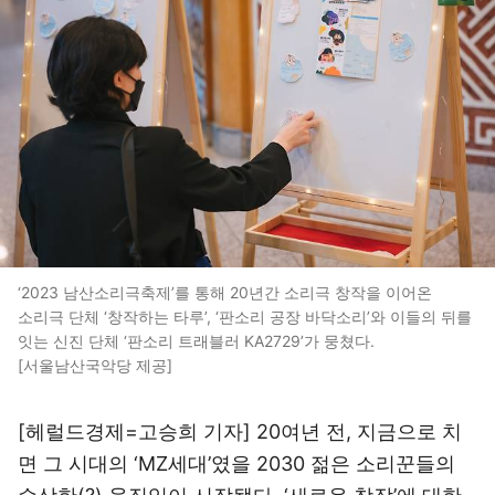
‘2023 남산소리극축제’를 통해 20년간 소리극 창작을 이어온
소리극 단체 ‘창작하는 타루’, ‘판소리 공장 바닥소리’와 이들의 뒤를
잇는 신진 단체 ‘판소리 트래블러 KA2729’가 뭉쳤다.
[서울남산국악당 제공]
[헤럴드경제=고승희 기자] 20여년 전, 지금으로 치
면 그 시대의 ‘MZ세대’였을 2030 젊은 소리꾼들의