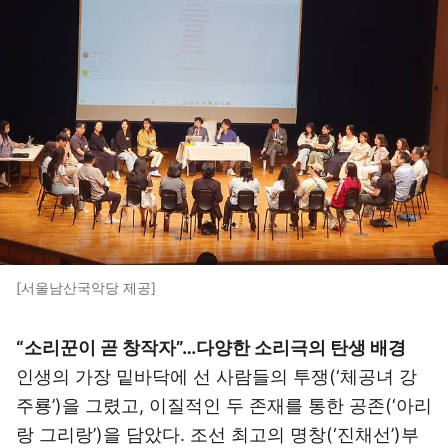
[서울남산국악당 제공]
“소리꾼이 곧 창작자”…다양한 소리극의 탄생 배경
인생의 가장 밑바닥에 선 사람들의 투쟁(‘체공녀 강
주룡’)을 그렸고, 이질적인 두 존재를 통한 공존(‘아리
랑 그리랑’)을 담았다. 조선 최고의 명창(‘진채선’)부