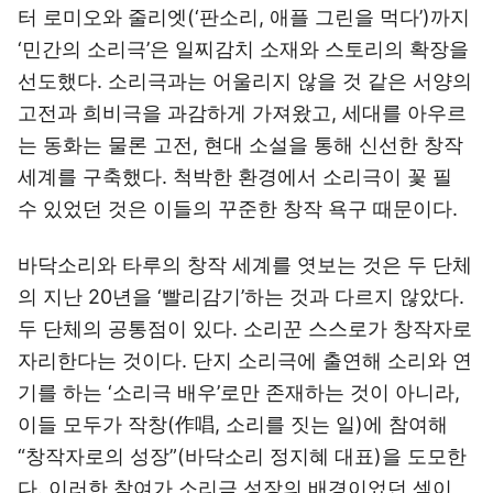
터 로미오와 줄리엣(‘판소리, 애플 그린을 먹다’)까지
‘민간의 소리극’은 일찌감치 소재와 스토리의 확장을
선도했다. 소리극과는 어울리지 않을 것 같은 서양의
고전과 희비극을 과감하게 가져왔고, 세대를 아우르
는 동화는 물론 고전, 현대 소설을 통해 신선한 창작
세계를 구축했다. 척박한 환경에서 소리극이 꽃 필
수 있었던 것은 이들의 꾸준한 창작 욕구 때문이다.
바닥소리와 타루의 창작 세계를 엿보는 것은 두 단체
의 지난 20년을 ‘빨리감기’하는 것과 다르지 않았다.
두 단체의 공통점이 있다. 소리꾼 스스로가 창작자로
자리한다는 것이다. 단지 소리극에 출연해 소리와 연
기를 하는 ‘소리극 배우’로만 존재하는 것이 아니라,
이들 모두가 작창(作唱, 소리를 짓는 일)에 참여해
“창작자로의 성장”(바닥소리 정지혜 대표)을 도모한
다. 이러한 참여가 소리극 성장의 배경이었던 셈이