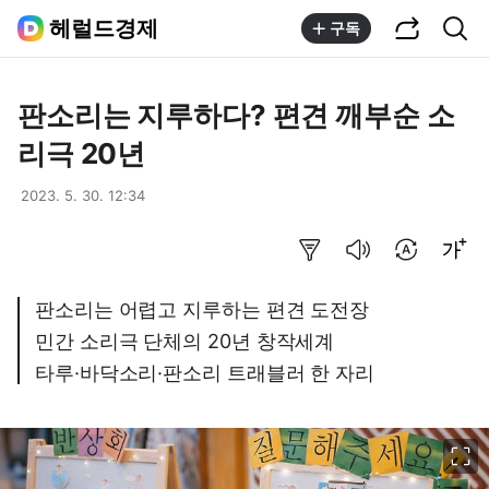
공유하기
통합검색
헤럴드경제
구독
판소리는 지루하다? 편견 깨부순 소
리극 20년
2023. 5. 30. 12:34
요약보기
음성으로 듣기
번역 설정
글씨크기 조절하기
판소리는 어렵고 지루하는 편견 도전장
민간 소리극 단체의 20년 창작세계
타루·바닥소리·판소리 트래블러 한 자리
이미지 크게 보기