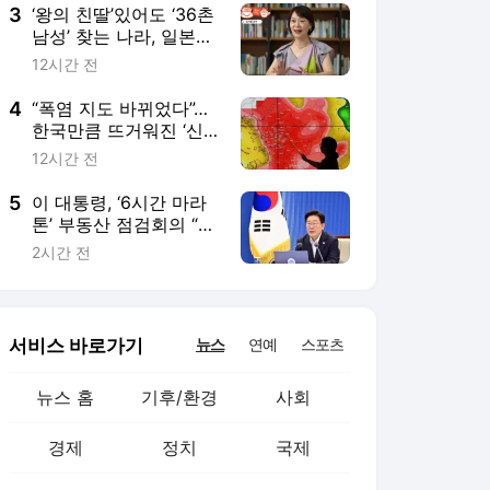
3
‘왕의 친딸’있어도 ‘36촌
남성’ 찾는 나라, 일본은
왜 그럴까[플랫한 티타
12시간 전
임]
4
“폭염 지도 바뀌었다”…
한국만큼 뜨거워진 ‘신
흥 불지옥’ 국가들
12시간 전
5
이 대통령, ‘6시간 마라
톤’ 부동산 점검회의 “전
폭적 공급 확대…기존
2시간 전
사고방식에 매달리지 말
아야”
서비스 바로가기
뉴스
연예
스포츠
뉴스 홈
기후/환경
사회
경제
정치
국제