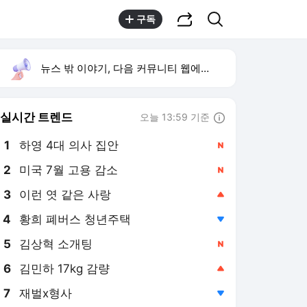
공유하기
검색
구독
뉴스 밖 이야기, 다음 커뮤니티 웹에서 보기
실시간 트렌드
오늘 13:59 기준
툴팁보기
1
하영 4대 의사 집안
,신규
2
미국 7월 고용 감소
,신규
3
이런 엿 같은 사랑
,상승
4
황희 폐버스 청년주택
,하락
5
김상혁 소개팅
,신규
6
김민하 17kg 감량
,상승
7
재벌x형사
,하락