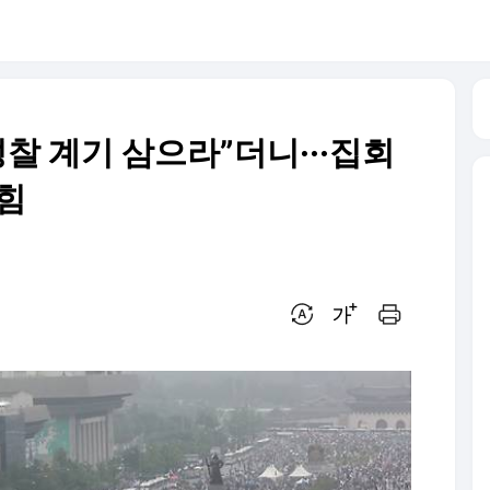
성찰 계기 삼으라”더니···집회
의힘
번역 설정
글씨크기 조절하기
인쇄하기