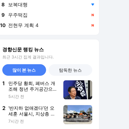
8
보복대행
,하락
9
우주떡집
,신규
10
전현무 계획 4
,신규
경향신문 랭킹 뉴스
최근 3시간 집계 결과입니다.
많이 본 뉴스
탐독한 뉴스
1
민주당 황희, 폐버스 개
조해 청년 주거공간으로
쓰자며 ‘버스하우스’ 제
5시간 전
안…국힘 “청년세대 모
욕”
2
‘반지하 없애겠다’던 오
세훈 서울시, 지상층 이
주 지원은 ‘찔끔’···“매입
7시간 전
임대 급감 영향”