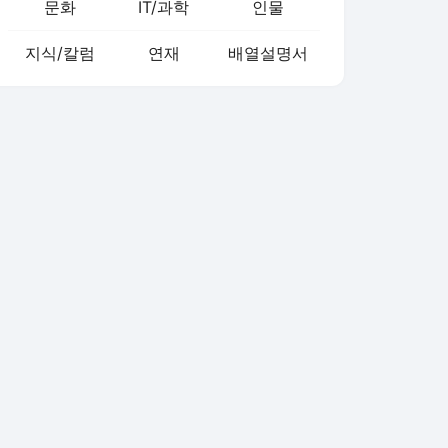
문화
IT/과학
인물
지식/칼럼
연재
배열설명서