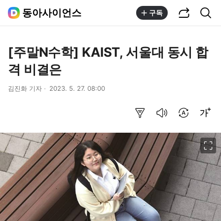
공유하기
통합검색
동아사이언스
구독
[주말N수학] KAIST, 서울대 동시 합
격 비결은
김진화 기자
2023. 5. 27. 08:00
요약보기
음성으로 듣기
번역 설정
글씨크기 조절하기
이미지 크게 보기