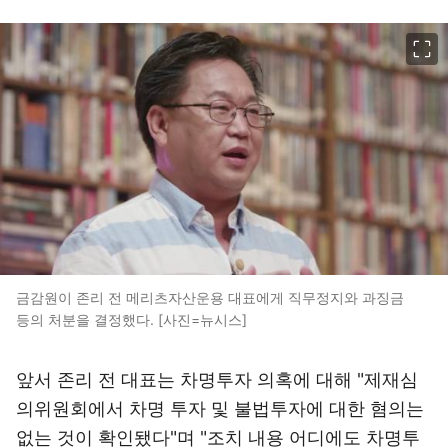
이미지 크게 보기
금감원이 존리 전 메리츠자산운용 대표에게 직무정지와 과징금
등의 처분을 결정했다. [사진=뉴시스]
앞서 존리 전 대표는 차명투자 의혹에 대해 "제재심
의위원회에서 차명 투자 및 불법투자에 대한 혐의는
없는 것이 확인됐다"며 "조치 내용 어디에도 차명투