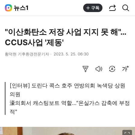
공유하기
통합검색
뉴스1
구독
"이산화탄소 저장 사업 지지 못 해"…
CCUS사업 '제동'
황덕현 기후환경전문기자
2023. 5. 25. 06:30
요약보기
음성으로 듣기
번역 설정
글씨크기 조절하기
[인터뷰] 도린다 콕스 호주 연방의회 녹색당 상원
의원
濠의회서 캐스팅보트 역할…"온실가스 감축에 부정
적"
이미지 크게 보기