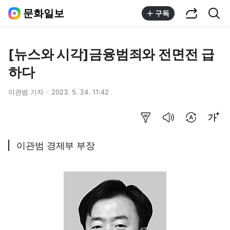
공유하기
통합검색
문화일보
구독
[뉴스와 시각]금융범죄와 전면전 급
하다
이관범 기자
2023. 5. 24. 11:42
요약보기
음성으로 듣기
번역 설정
글씨크기 조절하기
이관범 경제부 부장