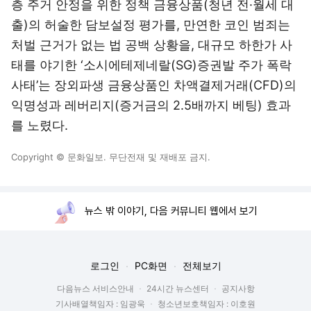
층 주거 안정을 위한 정책 금융상품(청년 전·월세 대
출)의 허술한 담보설정 평가를, 만연한 코인 범죄는
처벌 근거가 없는 법 공백 상황을, 대규모 하한가 사
태를 야기한 ‘소시에테제네랄(SG)증권발 주가 폭락
사태’는 장외파생 금융상품인 차액결제거래(CFD)의
익명성과 레버리지(증거금의 2.5배까지 베팅) 효과
를 노렸다.
Copyright © 문화일보. 무단전재 및 재배포 금지.
뉴스 밖 이야기, 다음 커뮤니티 웹에서 보기
로그인
PC화면
전체보기
다음뉴스 서비스안내
24시간 뉴스센터
공지사항
기사배열책임자 : 임광욱
청소년보호책임자 : 이호원