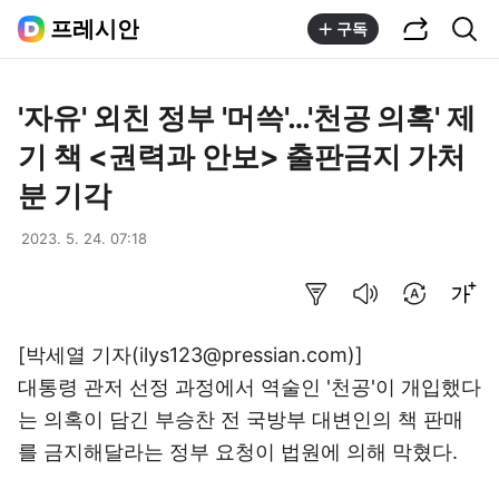
공유하기
통합검색
프레시안
구독
'자유' 외친 정부 '머쓱'…'천공 의혹' 제
기 책 <권력과 안보> 출판금지 가처
분 기각
2023. 5. 24. 07:18
요약보기
음성으로 듣기
번역 설정
글씨크기 조절하기
[박세열 기자(ilys123@pressian.com)]
대통령 관저 선정 과정에서 역술인 '천공'이 개입했다
는 의혹이 담긴 부승찬 전 국방부 대변인의 책 판매
를 금지해달라는 정부 요청이 법원에 의해 막혔다.