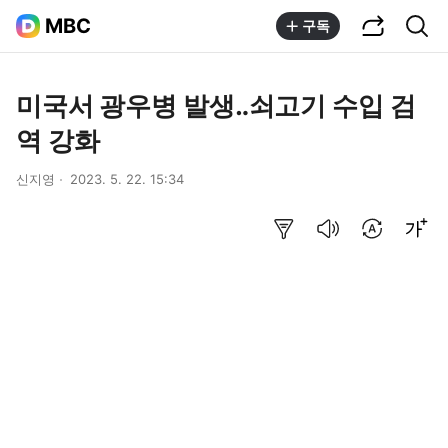
공유하기
통합검색
MBC
구독
미국서 광우병 발생‥쇠고기 수입 검
역 강화
신지영
2023. 5. 22. 15:34
요약보기
음성으로 듣기
번역 설정
글씨크기 조절하기